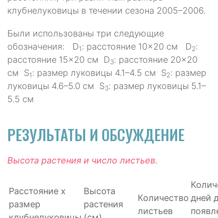
клубнелуковицы в течении сезона 2005–2006.
Были использованы три следующие
обозначения: D
: расстояние 10×20 см D
:
1
2
расстояние 15×20 см D
: расстояние 20×20
3
см S
: размер луковицы 4.1–4.5 см S
: размер
1
2
луковицы 4.6–5.0 см S
: размер луковицы 5.1–
3
5.5 см
РЕЗУЛЬТАТЫ И ОБСУЖДЕНИЕ
Высота растения и число листьев.
Колич
Расстояние х
Высота
Количество
дней 
размер
растения
листьев
появл
клубнелуковицы
(см)