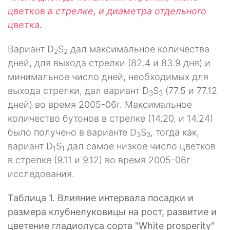
цветков в стрелке, и диаметра отдельного
цветка.
Вариант D
S
дал максимальное количества
2
2
дней, для выхода стрелки (82.4 и 83.9 дня) и
минимальное число дней, необходимых для
выхода стрелки, дал вариант D
S
(77.5 и 77.12
3
3
дней) во время 2005-06г. Максимальное
количество бутонов в стрелке (14.20, и 14.24)
было получено в варианте D
S
, тогда как,
3
3
вариант D
S
дал самое низкое число цветков
1
1
в стрелке (9.11 и 9.12) во время 2005-06г
исследования.
Таблица 1. Влияние интервала посадки и
размера клубнелуковицы на рост, развитие и
цветение гладиолуса сорта "White prosperity"