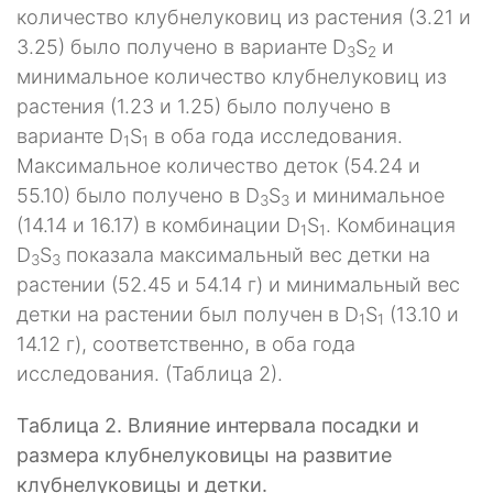
количество клубнелуковиц из растения (3.21 и
3.25) было получено в варианте D
S
и
3
2
минимальное количество клубнелуковиц из
растения (1.23 и 1.25) было получено в
варианте D
S
в оба года исследования.
1
1
Максимальное количество деток (54.24 и
55.10) было получено в D
S
и минимальное
3
3
(14.14 и 16.17) в комбинации D
S
. Комбинация
1
1
D
S
показала максимальный вес детки на
3
3
растении (52.45 и 54.14 г) и минимальный вес
детки на растении был получен в D
S
(13.10 и
1
1
14.12 г), соответственно, в оба года
исследования. (Таблица 2).
Таблица 2. Влияние интервала посадки и
размера клубнелуковицы на развитие
клубнелуковицы и детки.