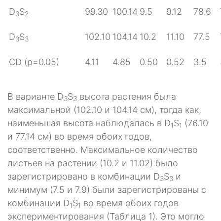
D
S
99.30
100.14
9.5
9.12
78.6
3
2
D
S
102.10
104.14
10.2
11.10
77.5
3
3
CD (p=0.05)
4.11
4.85
0.50
0.52
3.5
В варианте D
S
высота растения была
3
3
максимальной (102.10 и 104.14 см), тогда как,
наименьшая высота наблюдалась в D
S
(76.10
1
1
и 77.14 см) во время обоих годов,
соответственно. Максимальное количество
листьев на растении (10.2 и 11.02) было
зарегистрировано в комбинации D
S
и
3
3
минимум (7.5 и 7.9) были зарегистрированы с
комбинации D
S
во время обоих годов
1
1
экспериментирования (Таблица 1). Это могло