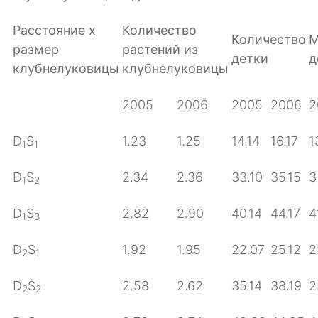
Расстояние х
Количество
Количество
М
размер
растений из
детки
д
клубнелуковицы
клубнелуковицы
2005
2006
2005
2006
2
D
S
1.23
1.25
14.14
16.17
1
1
1
D
S
2.34
2.36
33.10
35.15
3
1
2
D
S
2.82
2.90
40.14
44.17
4
1
3
D
S
1.92
1.95
22.07
25.12
2
2
1
D
S
2.58
2.62
35.14
38.19
2
2
2