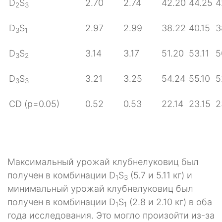
D
S
2.70
2.74
42.20
44.25
4
2
3
D
S
2.97
2.99
38.22
40.15
3
3
1
D
S
3.14
3.17
51.20
53.11
5
3
2
D
S
3.21
3.25
54.24
55.10
5
3
3
CD (p=0.05)
0.52
0.53
22.14
23.15
2
Максимальный урожай клубнелуковиц был
получен в комбинации D
S
(5.7 и 5.11 кг) и
1
3
минимальный урожай клубнелуковиц был
получен в комбинации D
S
(2.8 и 2.10 кг) в оба
1
1
года исследования. Это могло произойти из-за