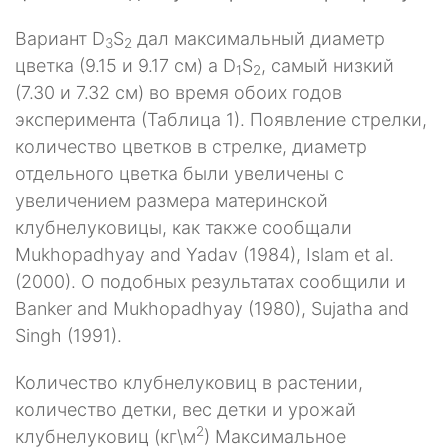
Вариант D
S
дал максимальный диаметр
3
2
цветка (9.15 и 9.17 см) а D
S
, самый низкий
1
2
(7.30 и 7.32 см) во время обоих годов
эксперимента (Таблица 1). Появление стрелки,
количество цветков в стрелке, диаметр
отдельного цветка были увеличены с
увеличением размера материнской
клубнелуковицы, как также сообщали
Mukhopadhyay and Yadav (1984), Islam et al.
(2000). О подобных результатах сообщили и
Banker and Mukhopadhyay (1980), Sujatha and
Singh (1991).
Количество клубнелуковиц в растении,
количество детки, вес детки и урожай
2
клубнелуковиц (кг\м
) Максимальное