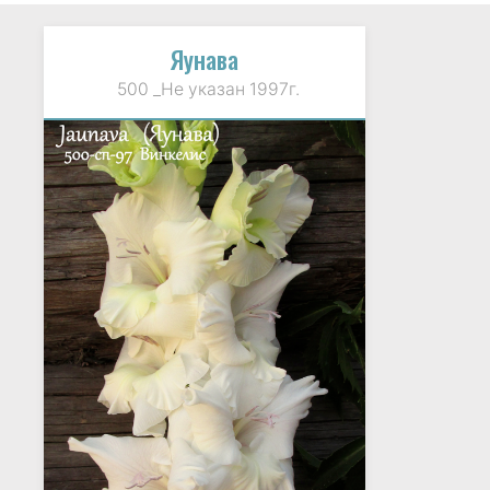
Яунава
500 _Не указан 1997г.