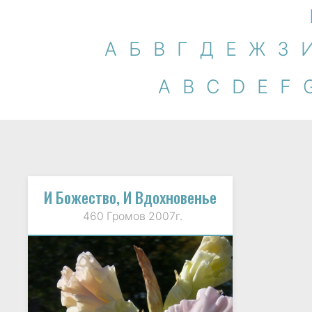
А
Б
В
Г
Д
Е
Ж
З
A
B
C
D
E
F
И Божество, И Вдохновенье
460 Громов 2007г.