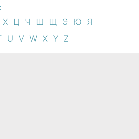
:
Х
Ц
Ч
Ш
Щ
Э
Ю
Я
T
U
V
W
X
Y
Z