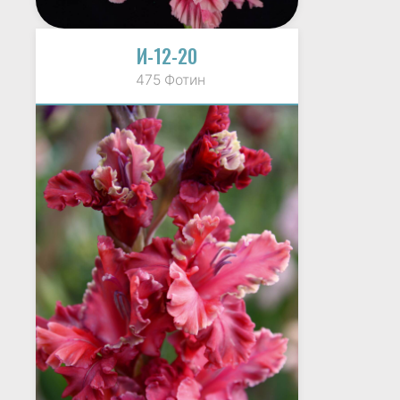
И-12-20
475 Фотин