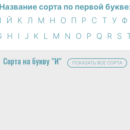
Название сорта по первой букве
И
Й
К
Л
М
Н
О
П
Р
С
Т
У
Ф
G
H
I
J
K
L
M
N
O
P
Q
R
S
Сорта на букву "И"
ПОКАЗАТЬ ВСЕ СОРТА