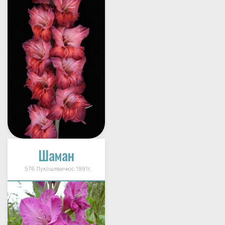
Шаман
576 Лукошявичюс 1991г.