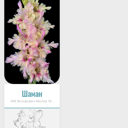
Шаман
496 Вольфович–Молер 1996г.