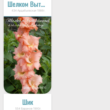
Шелком Вытканный
434 Ардабьевская 1986г.
Шик
554 Баранов 1993г.