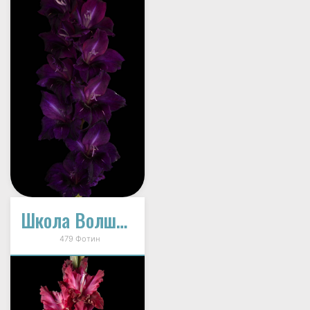
Школа Волшебства (И-12-33)
479 Фотин