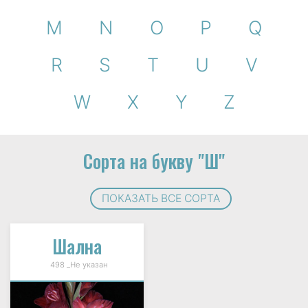
M
N
O
P
Q
R
S
T
U
V
W
X
Y
Z
Сорта на букву "Ш"
ПОКАЗАТЬ ВСЕ СОРТА
Шална
498 _Не указан