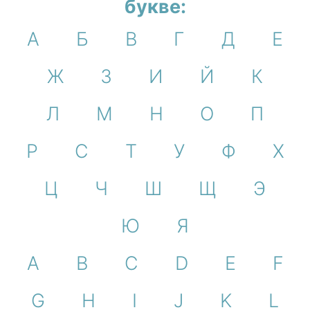
букве:
А
Б
В
Г
Д
Е
Ж
З
И
Й
К
Л
М
Н
О
П
Р
С
Т
У
Ф
Х
Ц
Ч
Ш
Щ
Э
Ю
Я
A
B
C
D
E
F
G
H
I
J
K
L