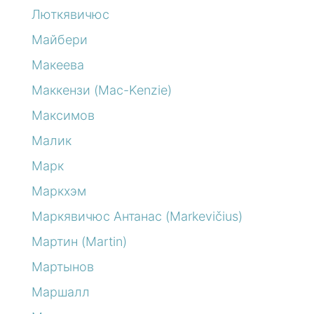
Люткявичюс
Майбери
Макеева
Маккензи (Mac-Kenzie)
Максимов
Малик
Марк
Маркхэм
Маркявичюс Антанас (Markevičius)
Мартин (Martin)
Мартынов
Маршалл