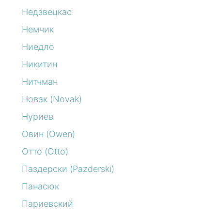
Недзвецкас
Немчик
Ниедло
Никитин
Нитчман
Новак (Novak)
Нуриев
Овин (Owen)
Отто (Otto)
Паздерски (Pazderski)
Панасюк
Париевский