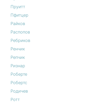
Пруитт
Пфитцер
Райков
Распопов
Ребриков
Ренчик
Репчик
Ризнар
Роберте
Робертс
Родичев
Ротт