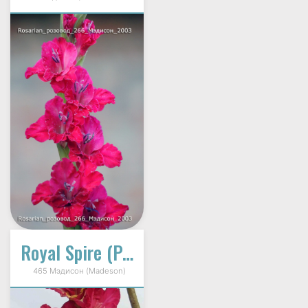
Royal Spire (Ройал Спаир)
465 Мэдисон (Madeson)