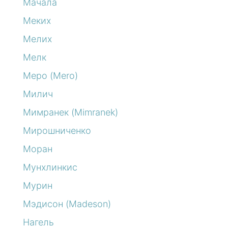
Мачала
Меких
Мелих
Мелк
Меро (Mero)
Милич
Мимранек (Mimranek)
Мирошниченко
Моран
Мунхлинкис
Мурин
Мэдисон (Madeson)
Нагель