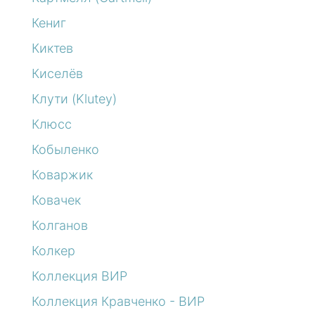
Кениг
Киктев
Киселёв
Клути (Klutey)
Клюсс
Кобыленко
Коваржик
Ковачек
Колганов
Колкер
Коллекция ВИР
Коллекция Кравченко - ВИР