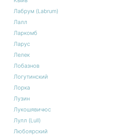
Кыйв
Лабрум (Labrum)
Лалл
Ларкомб
Ларус
Лелек
Лобазнов
Логутинский
Лорка
Лузин
Лукошявичюс
Лулл (Lull)
Любоярский