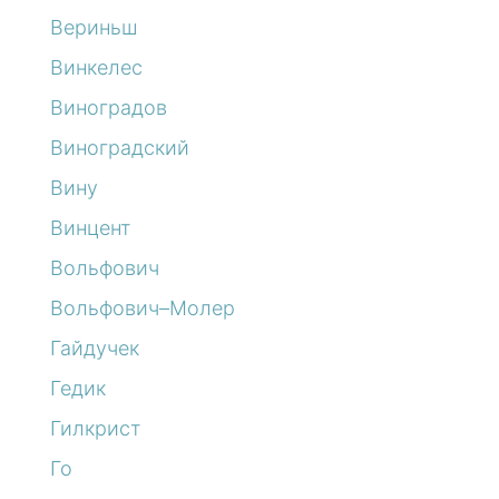
Вериньш
Винкелес
Виноградов
Виноградский
Вину
Винцент
Вольфович
Вольфович–Молер
Гайдучек
Гедик
Гилкрист
Го