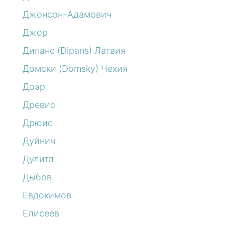
Джонсон–Адамович
Джор
Дипанс (Dipans) Латвия
Домски (Domsky) Чехия
Доэр
Древис
Дрюис
Дуйнич
Дулитл
Дыбов
Евдокимов
Елисеев