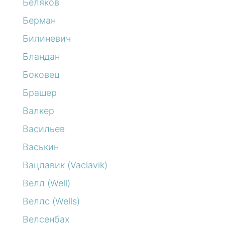
Беляков
Берман
Билиневич
Бландан
Боковец
Брашер
Валкер
Васильев
Васькин
Вацлавик (Vaclavik)
Велл (Well)
Веллс (Wells)
Велсенбах