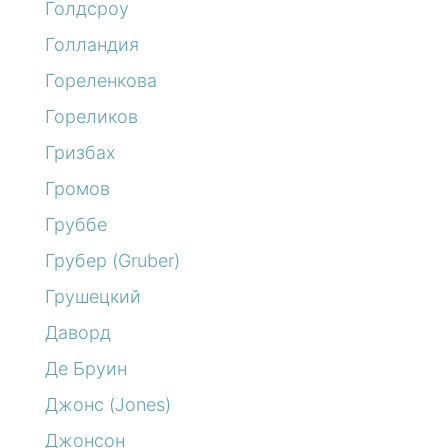
Голдсроу
Голландия
Гореленкова
Гореликов
Гризбах
Громов
Груббе
Грубер (Gruber)
Грушецкий
Даворд
Де Бруин
Джонс (Jones)
Джонсон