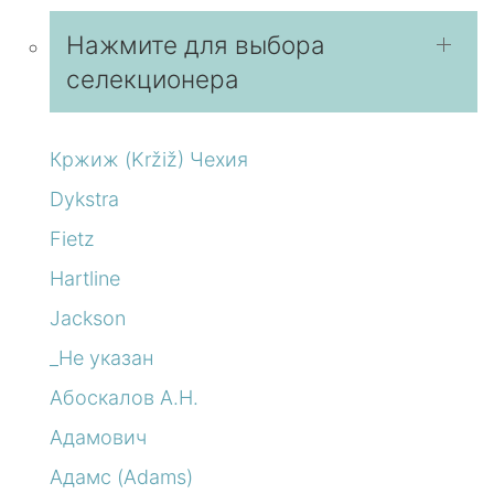
Нажмите для выбора
селекционера
Кржиж (Kržiž) Чехия
Dykstra
Fietz
Hartline
Jackson
_Не указан
Абоскалов А.Н.
Адамович
Адамс (Adams)