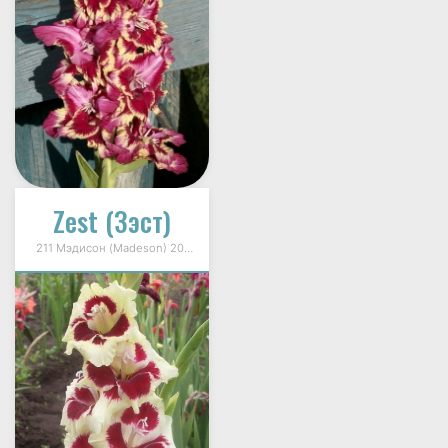
Zest (Зэст)
211 Мэдисон (Madeson) 2004г.