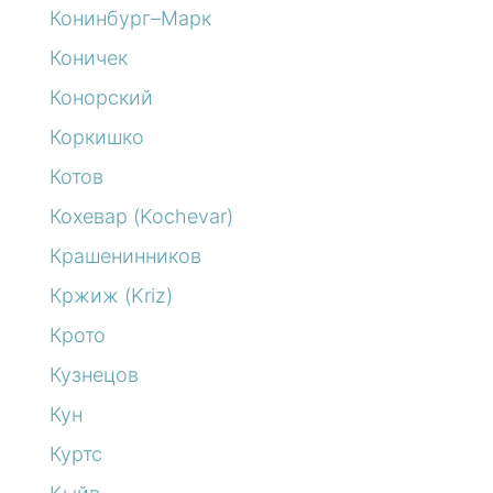
Конинбург–Марк
Коничек
Конорский
Коркишко
Котов
Кохевар (Kochevar)
Крашенинников
Кржиж (Kriz)
Крото
Кузнецов
Кун
Куртс