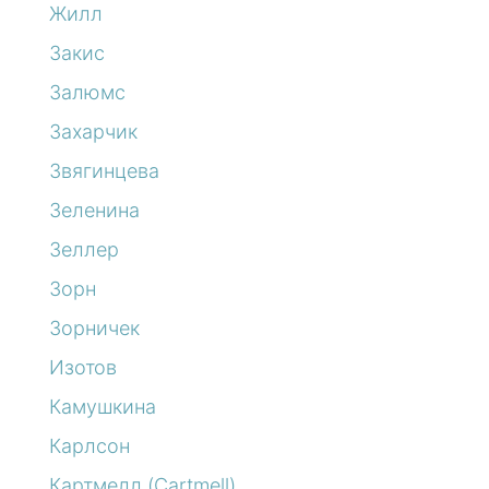
Жилл
Закис
Залюмс
Захарчик
Звягинцева
Зеленина
Зеллер
Зорн
Зорничек
Изотов
Камушкина
Карлсон
Картмелл (Cartmell)