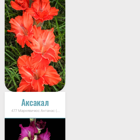
Аксакал
477 Маркявичюс Антанас (Markevičius) 1995г.