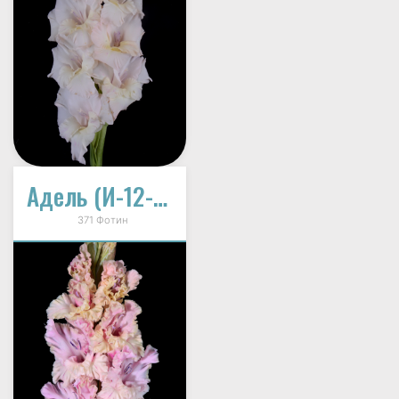
Адель (И-12-48-А)
371 Фотин