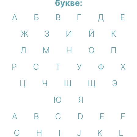
букве:
А
Б
В
Г
Д
Е
Ж
З
И
Й
К
Л
М
Н
О
П
Р
С
Т
У
Ф
Х
Ц
Ч
Ш
Щ
Э
Ю
Я
A
B
C
D
E
F
G
H
I
J
K
L