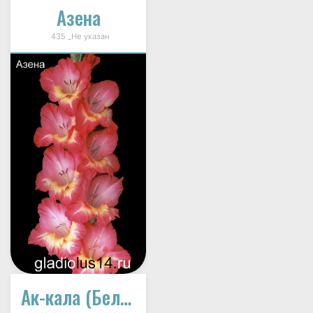
Азена
435 _Не указан
Ак-кала (Белый Храм)