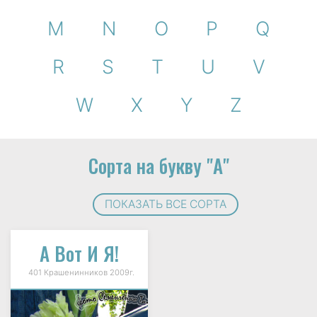
M
N
O
P
Q
R
S
T
U
V
W
X
Y
Z
Сорта на букву "А"
ПОКАЗАТЬ ВСЕ СОРТА
А Вот И Я!
401 Крашенинников 2009г.