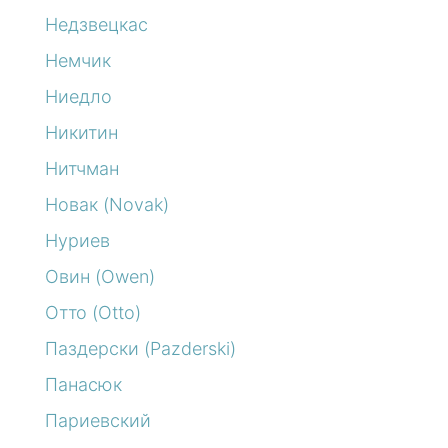
Недзвецкас
Немчик
Ниедло
Никитин
Нитчман
Новак (Novak)
Нуриев
Овин (Owen)
Отто (Otto)
Паздерски (Pazderski)
Панасюк
Париевский