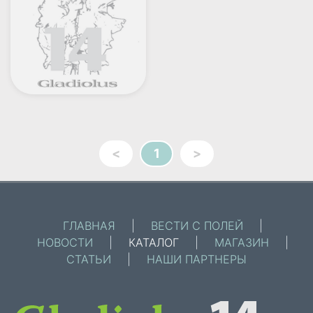
<
1
>
ГЛАВНАЯ
|
ВЕСТИ С ПОЛЕЙ
|
НОВОСТИ
|
КАТАЛОГ
|
МАГАЗИН
|
СТАТЬИ
|
НАШИ ПАРТНЕРЫ