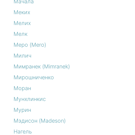
Мачала
Меких
Мелих
Мелк
Меро (Mero)
Милич
Мимранек (Mimranek)
Мирошниченко
Моран
Мунхлинкис
Мурин
Мэдисон (Madeson)
Нагель