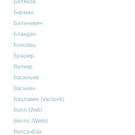
Беляков
Берман
Билиневич
Бландан
Боковец
Брашер
Валкер
Васильев
Васькин
Вацлавик (Vaclavik)
Велл (Well)
Веллс (Wells)
Велсенбах