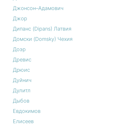
Джонсон–Адамович
Джор
Дипанс (Dipans) Латвия
Домски (Domsky) Чехия
Доэр
Древис
Дрюис
Дуйнич
Дулитл
Дыбов
Евдокимов
Елисеев