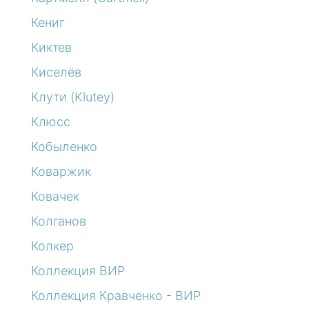
Кениг
Киктев
Киселёв
Клути (Klutey)
Клюсс
Кобыленко
Коваржик
Ковачек
Колганов
Колкер
Коллекция ВИР
Коллекция Кравченко - ВИР