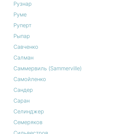
Рузнар
Руме
Руперт
Рыпар
Савченко
Салман
Саммервиль (Sammerville)
Самойленко
Сандер
Саран
Селинджер
Семеряков
Сильвестров