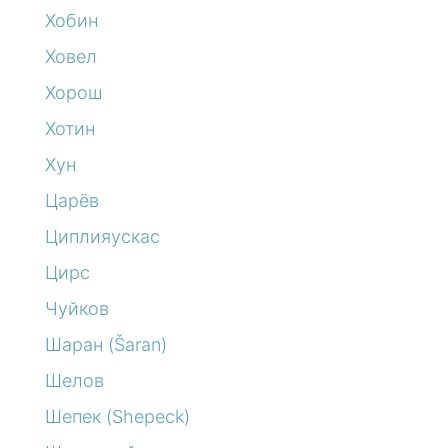
Хобин
Ховел
Хорош
Хотин
Хун
Царёв
Циплияускас
Цирс
Чуйков
Шаран (Šaran)
Шелов
Шепек (Shepeck)