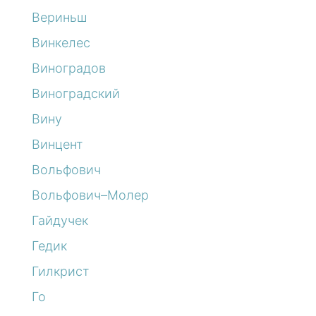
Вериньш
Винкелес
Виноградов
Виноградский
Вину
Винцент
Вольфович
Вольфович–Молер
Гайдучек
Гедик
Гилкрист
Го