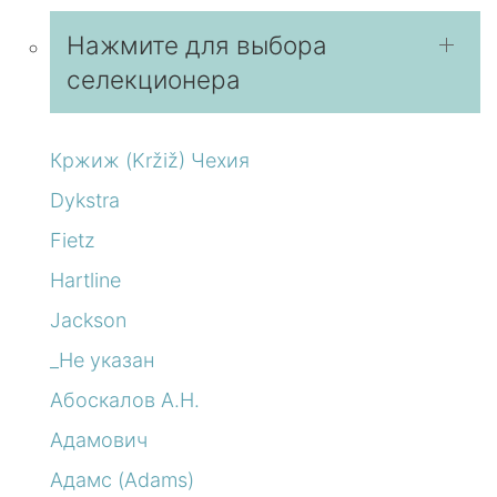
Нажмите для выбора
селекционера
Кржиж (Kržiž) Чехия
Dykstra
Fietz
Hartline
Jackson
_Не указан
Абоскалов А.Н.
Адамович
Адамс (Adams)