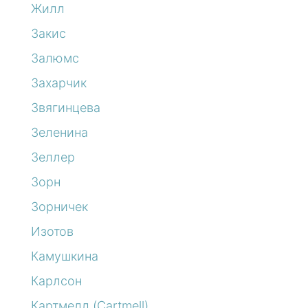
Жилл
Закис
Залюмс
Захарчик
Звягинцева
Зеленина
Зеллер
Зорн
Зорничек
Изотов
Камушкина
Карлсон
Картмелл (Cartmell)