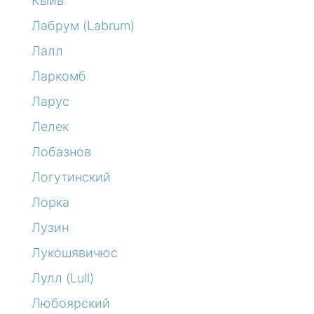
Кыйв
Лабрум (Labrum)
Лалл
Ларкомб
Ларус
Лелек
Лобазнов
Логутинский
Лорка
Лузин
Лукошявичюс
Лулл (Lull)
Любоярский