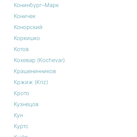
Конинбург–Марк
Коничек
Конорский
Коркишко
Котов
Кохевар (Kochevar)
Крашенинников
Кржиж (Kriz)
Крото
Кузнецов
Кун
Куртс