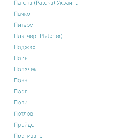
Патока (Patoka) Украина
Пачко
Питерс
Плетчер (Pletcher)
Поджер
Поин
Полачек
Понн
Пооп
Попи
Потлов
Прейде
Протизанс