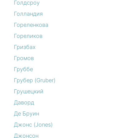
Голдсроу
Голландия
Гореленкова
Гореликов
Гризбах
Громов
Груббе
Грубер (Gruber)
Грушецкий
Даворд
Де Бруин
Джонс (Jones)
Джонсон