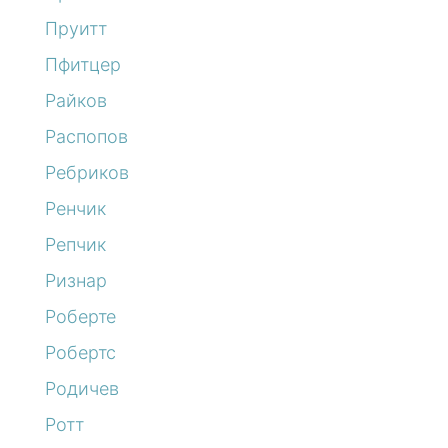
Пруитт
Пфитцер
Райков
Распопов
Ребриков
Ренчик
Репчик
Ризнар
Роберте
Робертс
Родичев
Ротт