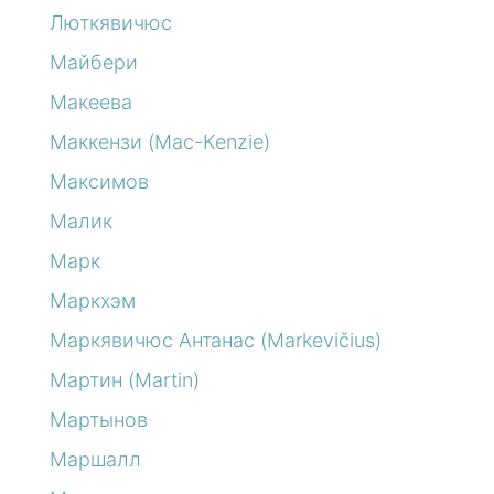
Люткявичюс
Майбери
Макеева
Маккензи (Mac-Kenzie)
Максимов
Малик
Марк
Маркхэм
Маркявичюс Антанас (Markevičius)
Мартин (Martin)
Мартынов
Маршалл