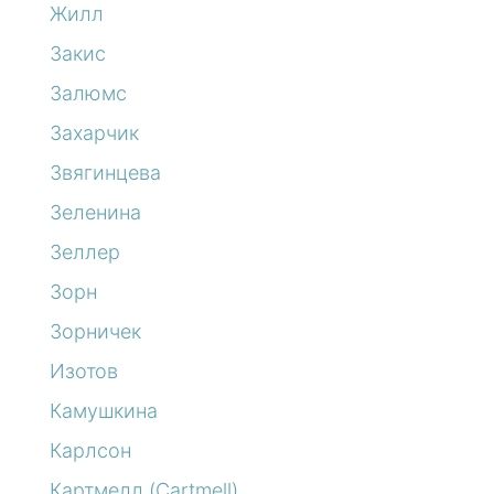
Жилл
Закис
Залюмс
Захарчик
Звягинцева
Зеленина
Зеллер
Зорн
Зорничек
Изотов
Камушкина
Карлсон
Картмелл (Cartmell)