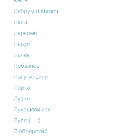
Кыйв
Лабрум (Labrum)
Лалл
Ларкомб
Ларус
Лелек
Лобазнов
Логутинский
Лорка
Лузин
Лукошявичюс
Лулл (Lull)
Любоярский