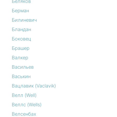
Беляков
Берман
Билиневич
Бландан
Боковец
Брашер
Валкер
Васильев
Васькин
Вацлавик (Vaclavik)
Велл (Well)
Веллс (Wells)
Велсенбах