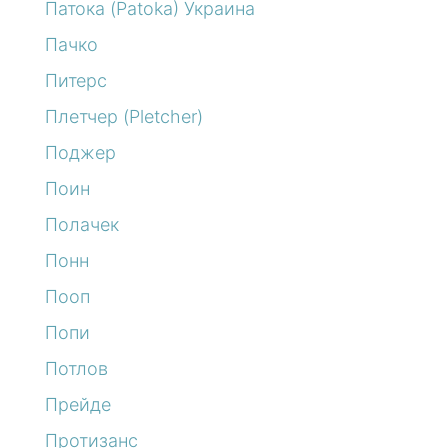
Патока (Patoka) Украина
Пачко
Питерс
Плетчер (Pletcher)
Поджер
Поин
Полачек
Понн
Пооп
Попи
Потлов
Прейде
Протизанс