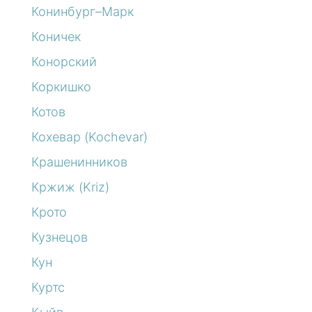
Конинбург–Марк
Коничек
Конорский
Коркишко
Котов
Кохевар (Kochevar)
Крашенинников
Кржиж (Kriz)
Крото
Кузнецов
Кун
Куртс