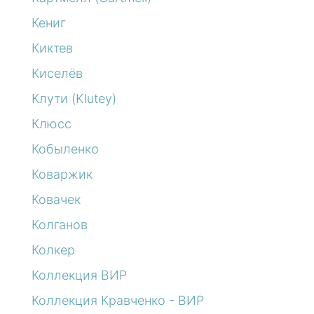
Кениг
Киктев
Киселёв
Клути (Klutey)
Клюсс
Кобыленко
Коваржик
Ковачек
Колганов
Колкер
Коллекция ВИР
Коллекция Кравченко - ВИР