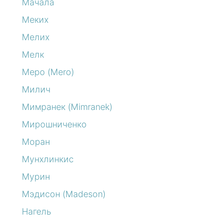
Мачала
Меких
Мелих
Мелк
Меро (Mero)
Милич
Мимранек (Mimranek)
Мирошниченко
Моран
Мунхлинкис
Мурин
Мэдисон (Madeson)
Нагель