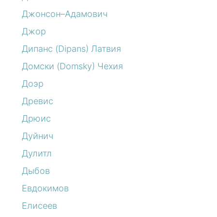
Джонсон–Адамович
Джор
Дипанс (Dipans) Латвия
Домски (Domsky) Чехия
Доэр
Древис
Дрюис
Дуйнич
Дулитл
Дыбов
Евдокимов
Елисеев