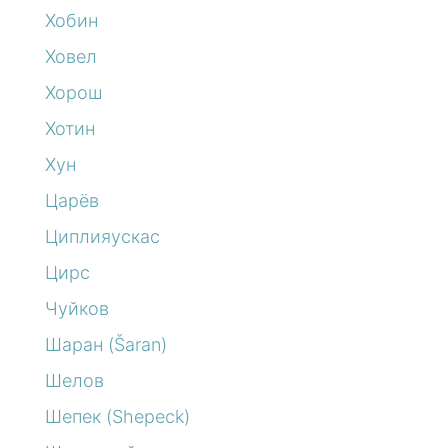
Хобин
Ховел
Хорош
Хотин
Хун
Царёв
Циплияускас
Цирс
Чуйков
Шаран (Šaran)
Шелов
Шепек (Shepeck)