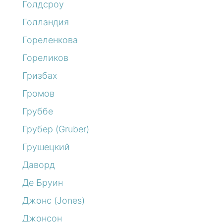
Голдсроу
Голландия
Гореленкова
Гореликов
Гризбах
Громов
Груббе
Грубер (Gruber)
Грушецкий
Даворд
Де Бруин
Джонс (Jones)
Джонсон