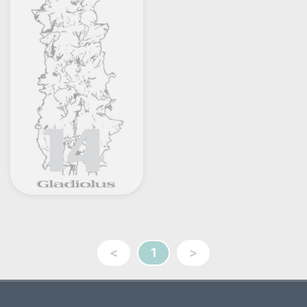
<
1
>