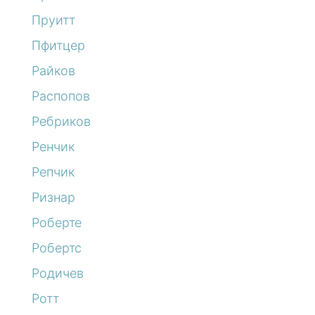
Пруитт
Пфитцер
Райков
Распопов
Ребриков
Ренчик
Репчик
Ризнар
Роберте
Робертс
Родичев
Ротт