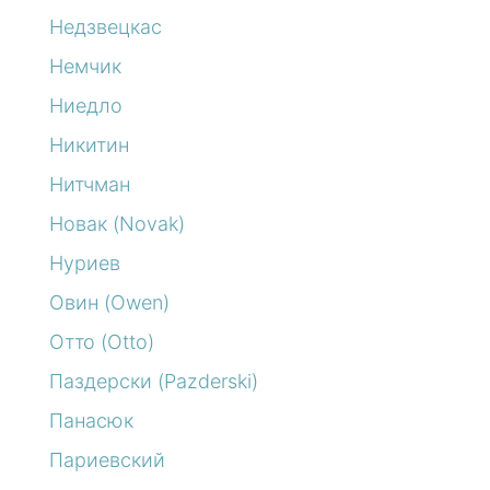
Недзвецкас
Немчик
Ниедло
Никитин
Нитчман
Новак (Novak)
Нуриев
Овин (Owen)
Отто (Otto)
Паздерски (Pazderski)
Панасюк
Париевский