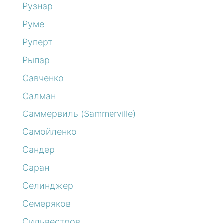
Рузнар
Руме
Руперт
Рыпар
Савченко
Салман
Саммервиль (Sammerville)
Самойленко
Сандер
Саран
Селинджер
Семеряков
Сильвестров