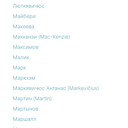
Люткявичюс
Майбери
Макеева
Маккензи (Mac-Kenzie)
Максимов
Малик
Марк
Маркхэм
Маркявичюс Антанас (Markevičius)
Мартин (Martin)
Мартынов
Маршалл