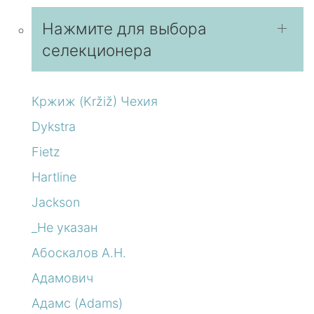
Нажмите для выбора
селекционера
Кржиж (Kržiž) Чехия
Dykstra
Fietz
Hartline
Jackson
_Не указан
Абоскалов А.Н.
Адамович
Адамс (Adams)