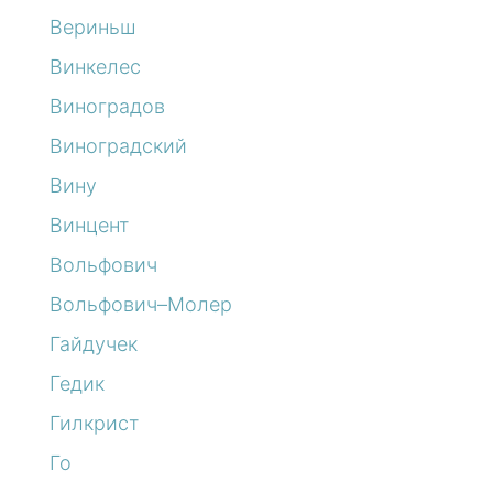
Вериньш
Винкелес
Виноградов
Виноградский
Вину
Винцент
Вольфович
Вольфович–Молер
Гайдучек
Гедик
Гилкрист
Го