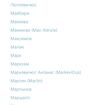
Люткявичюс
Майбери
Макеева
Маккензи (Mac-Kenzie)
Максимов
Малик
Марк
Маркхэм
Маркявичюс Антанас (Markevičius)
Мартин (Martin)
Мартынов
Маршалл