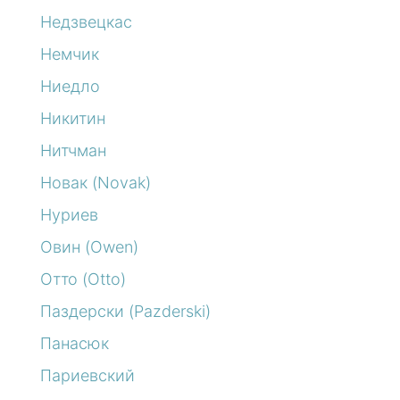
Недзвецкас
Немчик
Ниедло
Никитин
Нитчман
Новак (Novak)
Нуриев
Овин (Owen)
Отто (Otto)
Паздерски (Pazderski)
Панасюк
Париевский