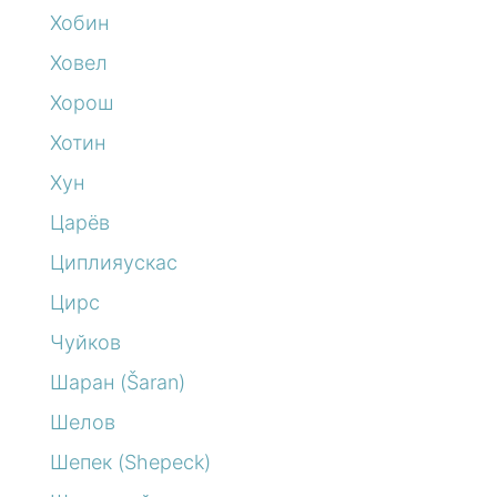
Хобин
Ховел
Хорош
Хотин
Хун
Царёв
Циплияускас
Цирс
Чуйков
Шаран (Šaran)
Шелов
Шепек (Shepeck)