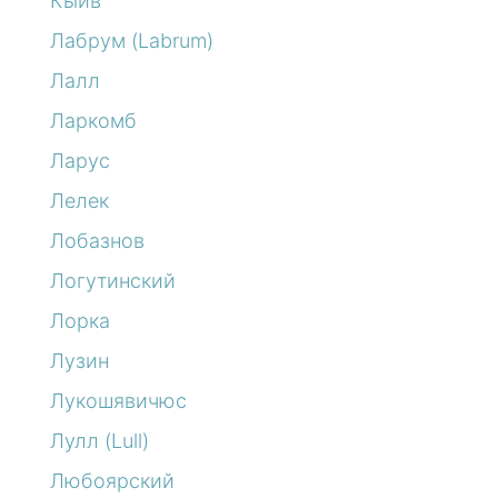
Кыйв
Лабрум (Labrum)
Лалл
Ларкомб
Ларус
Лелек
Лобазнов
Логутинский
Лорка
Лузин
Лукошявичюс
Лулл (Lull)
Любоярский