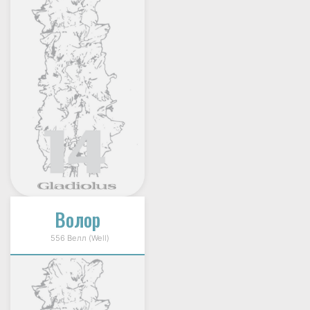
Волор
556 Велл (Well)