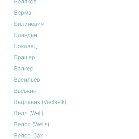
Беляков
Берман
Билиневич
Бландан
Боковец
Брашер
Валкер
Васильев
Васькин
Вацлавик (Vaclavik)
Велл (Well)
Веллс (Wells)
Велсенбах