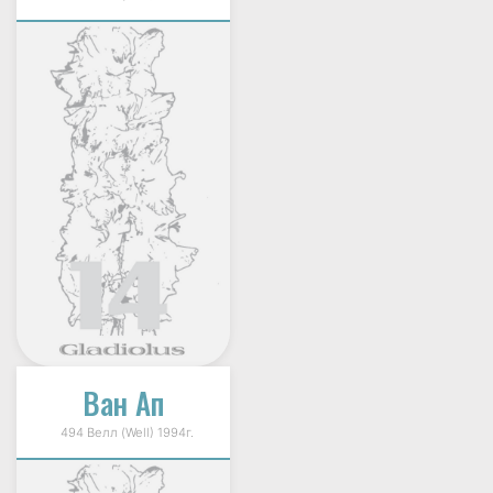
Ван Ап
494 Велл (Well) 1994г.