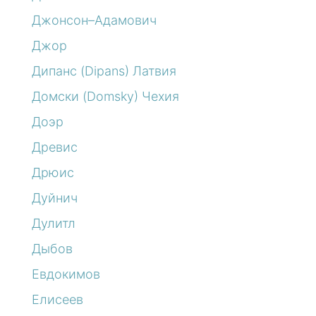
Джонсон–Адамович
Джор
Дипанс (Dipans) Латвия
Домски (Domsky) Чехия
Доэр
Древис
Дрюис
Дуйнич
Дулитл
Дыбов
Евдокимов
Елисеев