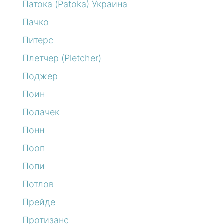
Патока (Patoka) Украина
Пачко
Питерс
Плетчер (Pletcher)
Поджер
Поин
Полачек
Понн
Пооп
Попи
Потлов
Прейде
Протизанс