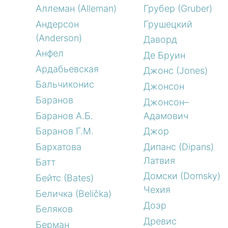
Аллеман (Alleman)
Грубер (Gruber)
Андерсон
Грушецкий
(Anderson)
Даворд
Анфел
Де Бруин
Ардабьевская
Джонс (Jones)
Бальчиконис
Джонсон
Баранов
Джонсон–
Баранов А.Б.
Адамович
Баранов Г.М.
Джор
Бархатова
Дипанс (Dipans)
Латвия
Батт
Домски (Domsky)
Бейтс (Bates)
Чехия
Беличка (Belička)
Доэр
Беляков
Древис
Берман