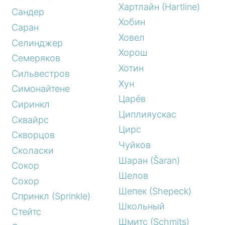
Хартлайн (Hartline)
Сандер
Хобин
Саран
Ховел
Селинджер
Хорош
Семеряков
Хотин
Сильвестров
Хун
Симонайтене
Царёв
Сиринкл
Циплияускас
Сквайрс
Цирс
Скворцов
Чуйков
Сколаски
Шаран (Šaran)
Сокор
Шелов
Сохор
Шепек (Shepeck)
Спринкл (Sprinkle)
Школьный
Стейтс
Шмитс (Schmits)