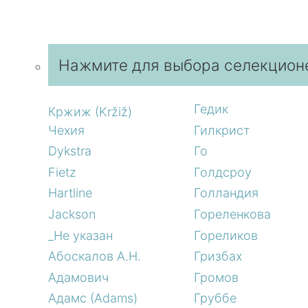
Нажмите для выбора селекцион
Гедик
Кржиж (Kržiž)
Чехия
Гилкрист
Dykstra
Го
Fietz
Голдсроу
Hartline
Голландия
Jackson
Гореленкова
_Не указан
Гореликов
Абоскалов А.Н.
Гризбах
Адамович
Громов
Адамс (Adams)
Груббе