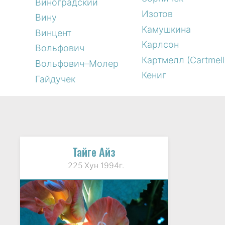
Виноградский
Изотов
Вину
Камушкина
Винцент
Карлсон
Вольфович
Картмелл (Cartmell
Вольфович–Молер
Кениг
Гайдучек
Тайге Айз
225 Хун 1994г.