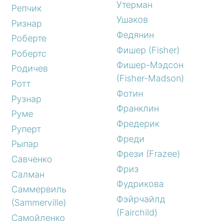
Утерман
Репчик
Ушаков
Ризнар
Федянин
Роберте
Фишер (Fisher)
Робертс
Фишер-Мэдсон
Родичев
(Fisher-Madson)
Ротт
Фотин
Рузнар
Франклин
Руме
Фредерик
Руперт
Фреди
Рыпар
Фрези (Frazee)
Савченко
Фриз
Салман
Фудрикова
Саммервиль
Фэйрчайлд
(Sammerville)
(Fairchild)
Самойленко