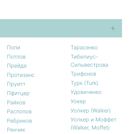
Попи
Тарасенко
Потлов
Тибелиус-
Сильвестрова
Прейде
Трифонов
Протизанс
Турк (Turk)
Пруитт
Удовиченко
Пфитцер
Уокер
Райков
Уолкер (Walker)
Распопов
Уолкер и Моффет
Ребриков
(Walker, Moffet)
Ренчик