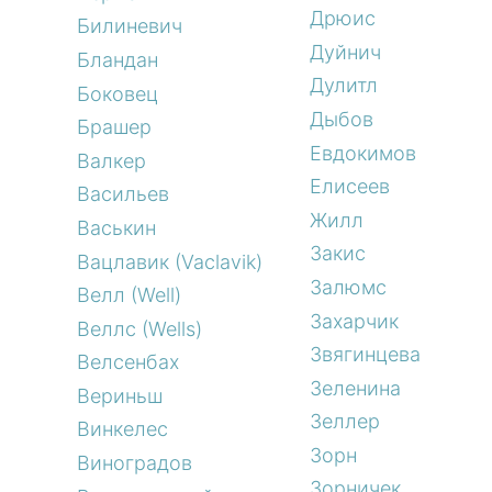
Дрюис
Билиневич
Дуйнич
Бландан
Дулитл
Боковец
Дыбов
Брашер
Евдокимов
Валкер
Елисеев
Васильев
Жилл
Васькин
Закис
Вацлавик (Vaclavik)
Залюмс
Велл (Well)
Захарчик
Веллс (Wells)
Звягинцева
Велсенбах
Зеленина
Вериньш
Зеллер
Винкелес
Зорн
Виноградов
Зорничек