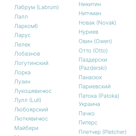
Никитин
Лабрум (Labrum)
Нитчман
Лалл
Новак (Novak)
Ларкомб
Нуриев
Ларус
Овин (Owen)
Лелек
Отто (Otto)
Лобазнов
Паздерски
Логутинский
(Pazderski)
Лорка
Панасюк
Лузин
Париевский
Лукошявичюс
Патока (Patoka)
Лулл (Lull)
Украина
Любоярский
Пачко
Люткявичюс
Питерс
Майбери
Плетчер (Pletcher)