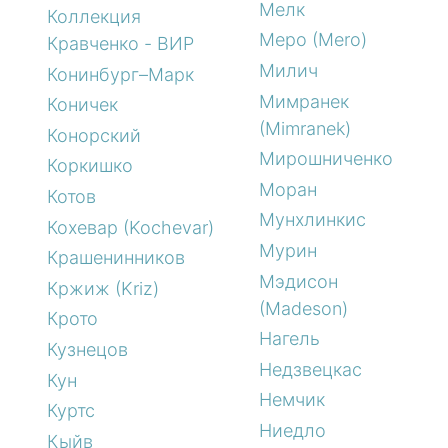
Мелк
Коллекция
Меро (Mero)
Кравченко - ВИР
Милич
Конинбург–Марк
Мимранек
Коничек
(Mimranek)
Конорский
Мирошниченко
Коркишко
Моран
Котов
Мунхлинкис
Кохевар (Kochevar)
Мурин
Крашенинников
Мэдисон
Кржиж (Kriz)
(Madeson)
Крото
Нагель
Кузнецов
Недзвецкас
Кун
Немчик
Куртс
Ниедло
Кыйв