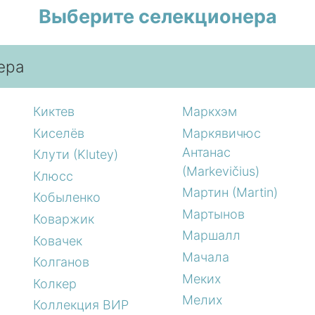
Выберите селекционера
ера
Киктев
Маркхэм
Киселёв
Маркявичюс
Антанас
Клути (Klutey)
(Markevičius)
Клюсс
Мартин (Martin)
Кобыленко
Мартынов
Коваржик
Маршалл
Ковачек
Мачала
Колганов
Меких
Колкер
Мелих
Коллекция ВИР