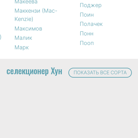
Макеева
Поджер
Маккензи (Mac-
Поин
Kenzie)
Полачек
Максимов
Понн
)
Малик
Пооп
Марк
селекционер Хун
ПОКАЗАТЬ ВСЕ СОРТА