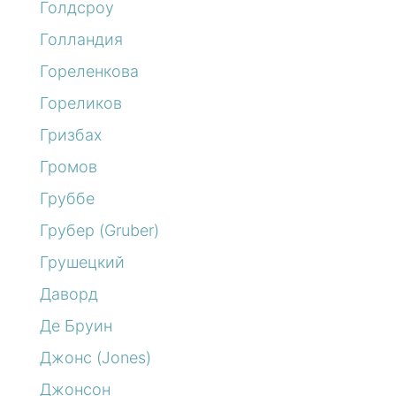
Голдсроу
Голландия
Гореленкова
Гореликов
Гризбах
Громов
Груббе
Грубер (Gruber)
Грушецкий
Даворд
Де Бруин
Джонс (Jones)
Джонсон