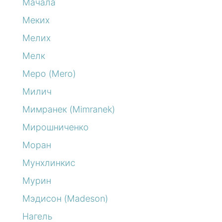
Мачала
Меких
Мелих
Мелк
Меро (Mero)
Милич
Мимранек (Mimranek)
Мирошниченко
Моран
Мунхлинкис
Мурин
Мэдисон (Madeson)
Нагель