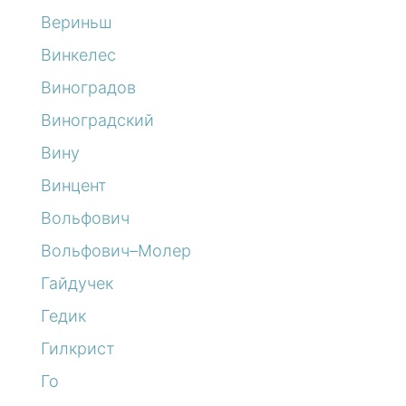
Вериньш
Винкелес
Виноградов
Виноградский
Вину
Винцент
Вольфович
Вольфович–Молер
Гайдучек
Гедик
Гилкрист
Го