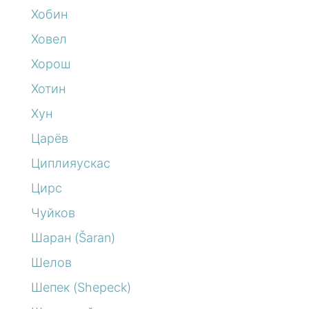
Хобин
Ховел
Хорош
Хотин
Хун
Царёв
Циплияускас
Цирс
Чуйков
Шаран (Šaran)
Шелов
Шепек (Shepeck)