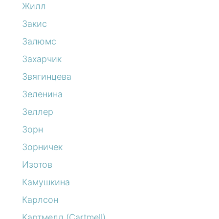
Жилл
Закис
Залюмс
Захарчик
Звягинцева
Зеленина
Зеллер
Зорн
Зорничек
Изотов
Камушкина
Карлсон
Картмелл (Cartmell)