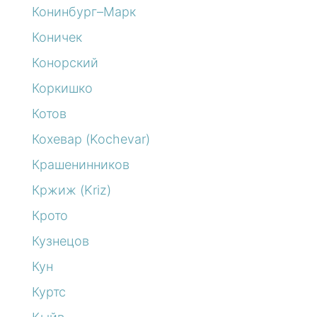
Конинбург–Марк
Коничек
Конорский
Коркишко
Котов
Кохевар (Kochevar)
Крашенинников
Кржиж (Kriz)
Крото
Кузнецов
Кун
Куртс