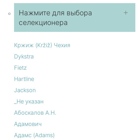
Нажмите для выбора
селекционера
Кржиж (Kržiž) Чехия
Dykstra
Fietz
Hartline
Jackson
_Не указан
Абоскалов А.Н.
Адамович
Адамс (Adams)