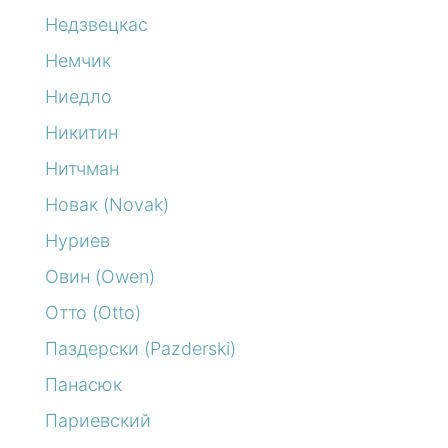
Недзвецкас
Немчик
Ниедло
Никитин
Нитчман
Новак (Novak)
Нуриев
Овин (Owen)
Отто (Otto)
Паздерски (Pazderski)
Панасюк
Париевский