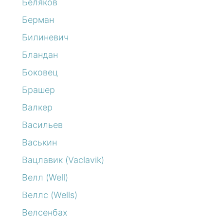
Беляков
Берман
Билиневич
Бландан
Боковец
Брашер
Валкер
Васильев
Васькин
Вацлавик (Vaclavik)
Велл (Well)
Веллс (Wells)
Велсенбах