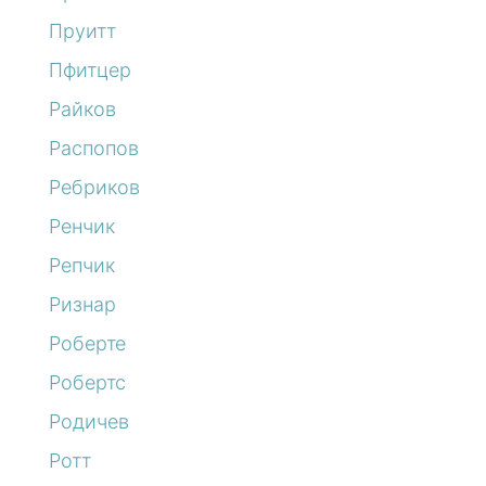
Пруитт
Пфитцер
Райков
Распопов
Ребриков
Ренчик
Репчик
Ризнар
Роберте
Робертс
Родичев
Ротт