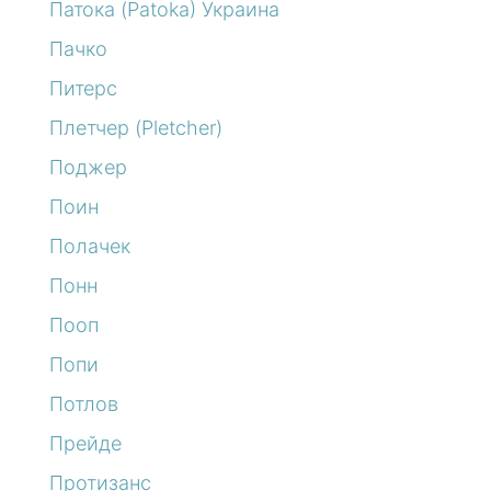
Патока (Patoka) Украина
Пачко
Питерс
Плетчер (Pletcher)
Поджер
Поин
Полачек
Понн
Пооп
Попи
Потлов
Прейде
Протизанс