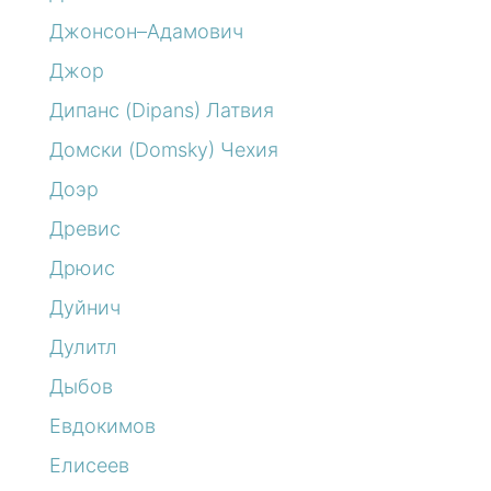
Джонсон–Адамович
Джор
Дипанс (Dipans) Латвия
Домски (Domsky) Чехия
Доэр
Древис
Дрюис
Дуйнич
Дулитл
Дыбов
Евдокимов
Елисеев