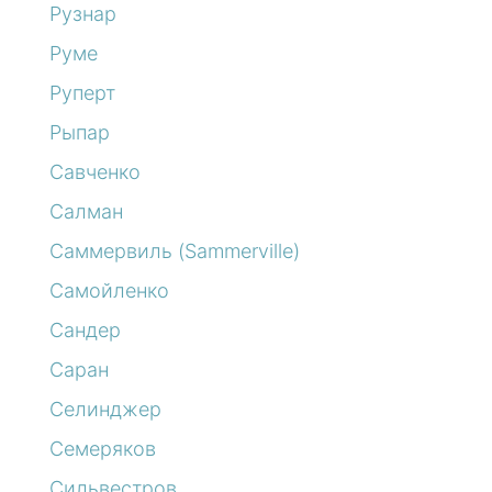
Рузнар
Руме
Руперт
Рыпар
Савченко
Салман
Саммервиль (Sammerville)
Самойленко
Сандер
Саран
Селинджер
Семеряков
Сильвестров