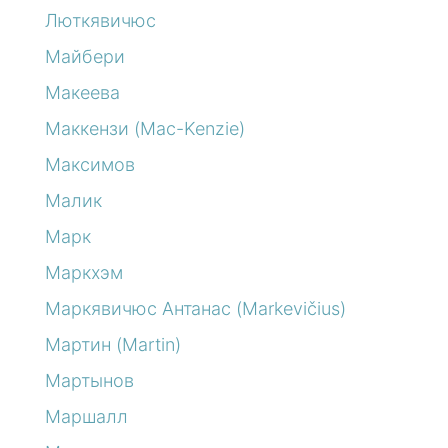
Люткявичюс
Майбери
Макеева
Маккензи (Mac-Kenzie)
Максимов
Малик
Марк
Маркхэм
Маркявичюс Антанас (Markevičius)
Мартин (Martin)
Мартынов
Маршалл