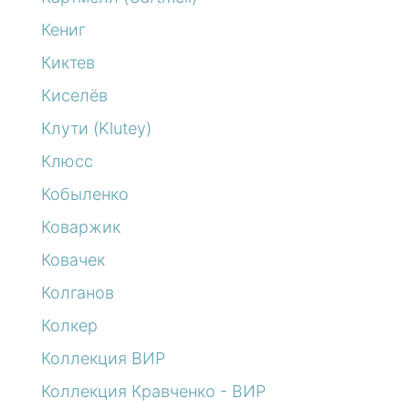
Кениг
Киктев
Киселёв
Клути (Klutey)
Клюсс
Кобыленко
Коваржик
Ковачек
Колганов
Колкер
Коллекция ВИР
Коллекция Кравченко - ВИР