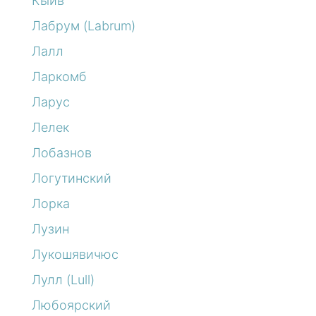
Кыйв
Лабрум (Labrum)
Лалл
Ларкомб
Ларус
Лелек
Лобазнов
Логутинский
Лорка
Лузин
Лукошявичюс
Лулл (Lull)
Любоярский