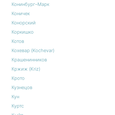
Конинбург–Марк
Коничек
Конорский
Коркишко
Котов
Кохевар (Kochevar)
Крашенинников
Кржиж (Kriz)
Крото
Кузнецов
Кун
Куртс