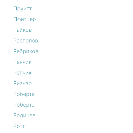
Пруитт
Пфитцер
Райков
Распопов
Ребриков
Ренчик
Репчик
Ризнар
Роберте
Робертс
Родичев
Ротт