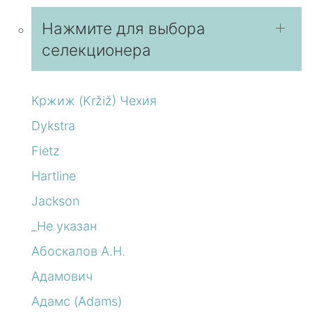
Нажмите для выбора
селекционера
Кржиж (Kržiž) Чехия
Dykstra
Fietz
Hartline
Jackson
_Не указан
Абоскалов А.Н.
Адамович
Адамс (Adams)