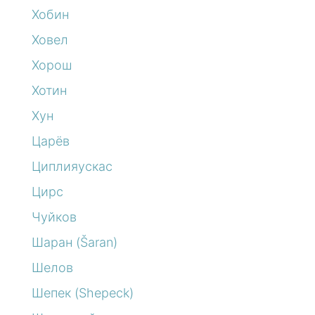
Хобин
Ховел
Хорош
Хотин
Хун
Царёв
Циплияускас
Цирс
Чуйков
Шаран (Šaran)
Шелов
Шепек (Shepeck)