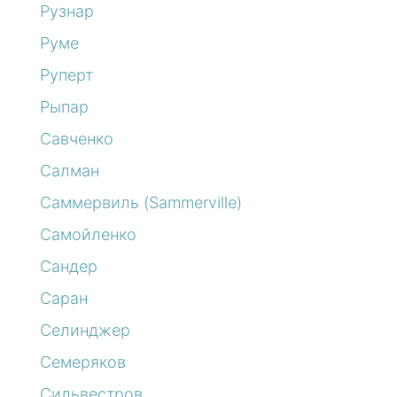
Рузнар
Руме
Руперт
Рыпар
Савченко
Салман
Саммервиль (Sammerville)
Самойленко
Сандер
Саран
Селинджер
Семеряков
Сильвестров