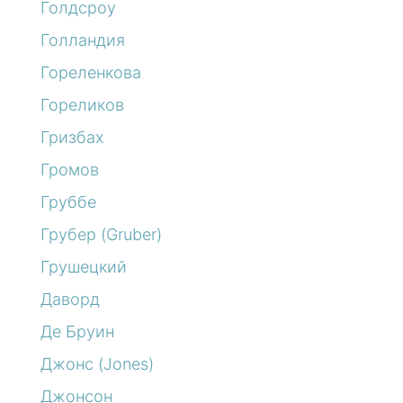
Голдсроу
Голландия
Гореленкова
Гореликов
Гризбах
Громов
Груббе
Грубер (Gruber)
Грушецкий
Даворд
Де Бруин
Джонс (Jones)
Джонсон