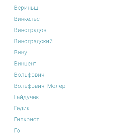
Вериньш
Винкелес
Виноградов
Виноградский
Вину
Винцент
Вольфович
Вольфович–Молер
Гайдучек
Гедик
Гилкрист
Го