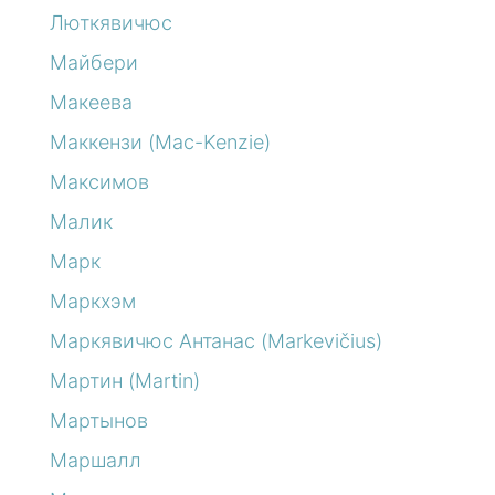
Люткявичюс
Майбери
Макеева
Маккензи (Mac-Kenzie)
Максимов
Малик
Марк
Маркхэм
Маркявичюс Антанас (Markevičius)
Мартин (Martin)
Мартынов
Маршалл