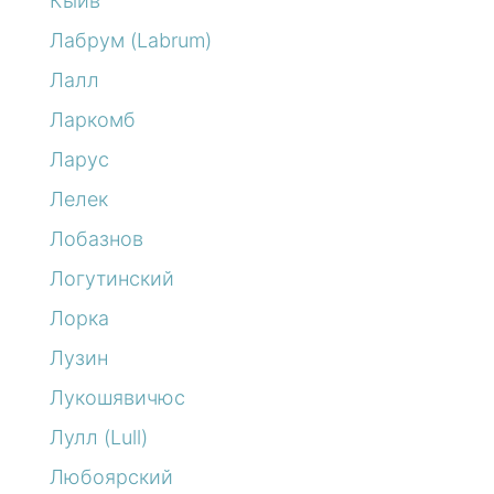
Кыйв
Лабрум (Labrum)
Лалл
Ларкомб
Ларус
Лелек
Лобазнов
Логутинский
Лорка
Лузин
Лукошявичюс
Лулл (Lull)
Любоярский