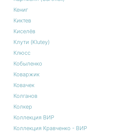
Кениг
Киктев
Киселёв
Клути (Klutey)
Клюсс
Кобыленко
Коваржик
Ковачек
Колганов
Колкер
Коллекция ВИР
Коллекция Кравченко - ВИР