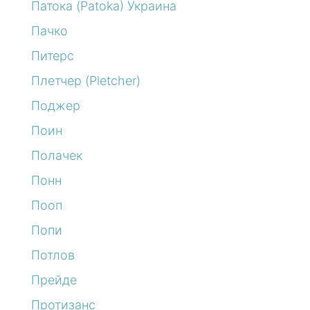
Патока (Patoka) Украина
Пачко
Питерс
Плетчер (Pletcher)
Поджер
Поин
Полачек
Понн
Пооп
Попи
Потлов
Прейде
Протизанс