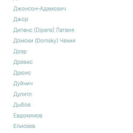
Джонсон–Адамович
Джор
Дипанс (Dipans) Латвия
Домски (Domsky) Чехия
Доэр
Древис
Дрюис
Дуйнич
Дулитл
Дыбов
Евдокимов
Елисеев