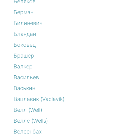
Беляков
Берман
Билиневич
Бландан
Боковец
Брашер
Валкер
Васильев
Васькин
Вацлавик (Vaclavik)
Велл (Well)
Веллс (Wells)
Велсенбах