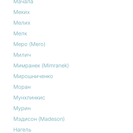
Мачала
Меких
Мелих
Мелк
Меро (Mero)
Милич
Мимранек (Mimranek)
Мирошниченко
Моран
Мунхлинкис
Мурин
Мэдисон (Madeson)
Нагель