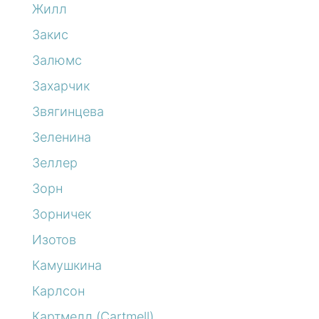
Жилл
Закис
Залюмс
Захарчик
Звягинцева
Зеленина
Зеллер
Зорн
Зорничек
Изотов
Камушкина
Карлсон
Картмелл (Cartmell)