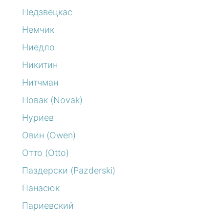
Недзвецкас
Немчик
Ниедло
Никитин
Нитчман
Новак (Novak)
Нуриев
Овин (Owen)
Отто (Otto)
Паздерски (Pazderski)
Панасюк
Париевский