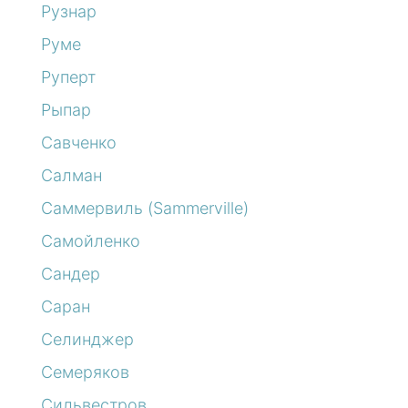
Рузнар
Руме
Руперт
Рыпар
Савченко
Салман
Саммервиль (Sammerville)
Самойленко
Сандер
Саран
Селинджер
Семеряков
Сильвестров