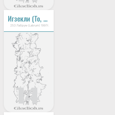
Игзекли (То, Что Надо!)
253 Лабрум (Labrum) 1997г.