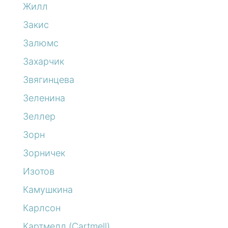
Жилл
Закис
Залюмс
Захарчик
Звягинцева
Зеленина
Зеллер
Зорн
Зорничек
Изотов
Камушкина
Карлсон
Картмелл (Cartmell)