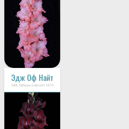
Эдж Оф Найт
568 Лабрум (Labrum) 1977г.