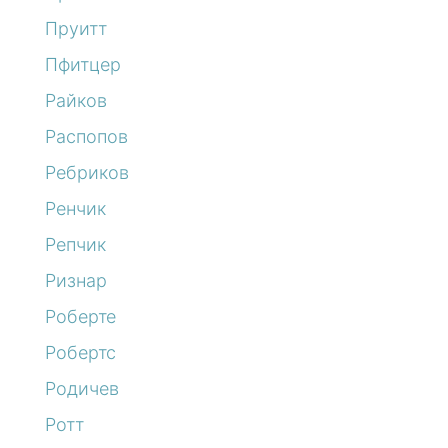
Пруитт
Пфитцер
Райков
Распопов
Ребриков
Ренчик
Репчик
Ризнар
Роберте
Робертс
Родичев
Ротт