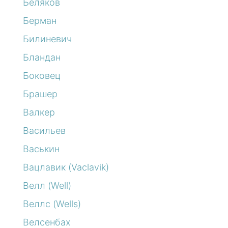
Беляков
Берман
Билиневич
Бландан
Боковец
Брашер
Валкер
Васильев
Васькин
Вацлавик (Vaclavik)
Велл (Well)
Веллс (Wells)
Велсенбах