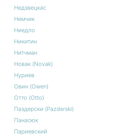
Недзвецкас
Немчик
Ниедло
Никитин
Нитчман
Новак (Novak)
Нуриев
Овин (Owen)
Отто (Otto)
Паздерски (Pazderski)
Панасюк
Париевский