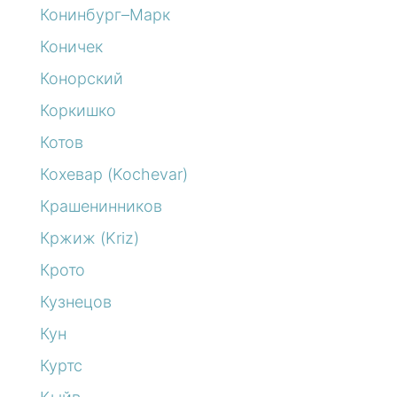
Конинбург–Марк
Коничек
Конорский
Коркишко
Котов
Кохевар (Kochevar)
Крашенинников
Кржиж (Kriz)
Крото
Кузнецов
Кун
Куртс