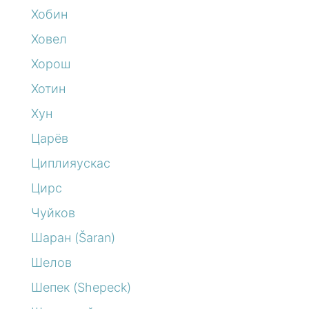
Хобин
Ховел
Хорош
Хотин
Хун
Царёв
Циплияускас
Цирс
Чуйков
Шаран (Šaran)
Шелов
Шепек (Shepeck)