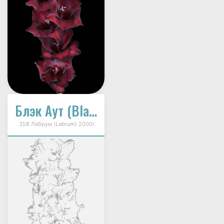
Блэк Аут (Blak Out)
358 Лабрум (Labrum) 2000г.