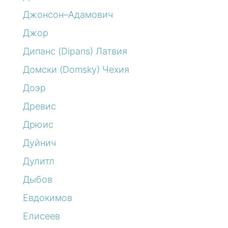
Джонсон–Адамович
Джор
Дипанс (Dipans) Латвия
Домски (Domsky) Чехия
Доэр
Древис
Дрюис
Дуйнич
Дулитл
Дыбов
Евдокимов
Елисеев