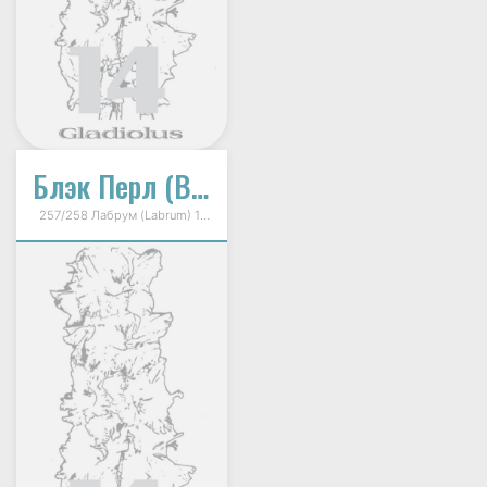
Блэк Перл (Black Pearls, Черная Жемчужина)
257/258 Лабрум (Labrum) 1997г.