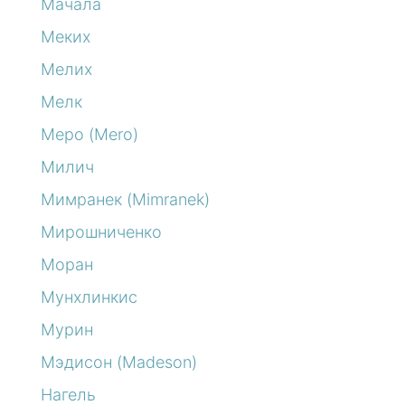
Мачала
Меких
Мелих
Мелк
Меро (Mero)
Милич
Мимранек (Mimranek)
Мирошниченко
Моран
Мунхлинкис
Мурин
Мэдисон (Madeson)
Нагель