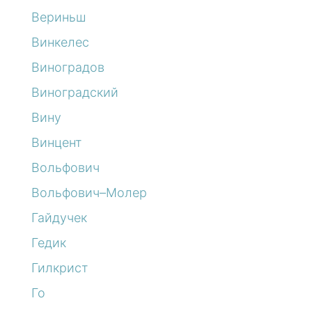
Вериньш
Винкелес
Виноградов
Виноградский
Вину
Винцент
Вольфович
Вольфович–Молер
Гайдучек
Гедик
Гилкрист
Го