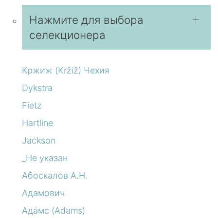
Нажмите для выбора
селекционера
Кржиж (Kržiž) Чехия
Dykstra
Fietz
Hartline
Jackson
_Не указан
Абоскалов А.Н.
Адамович
Адамс (Adams)