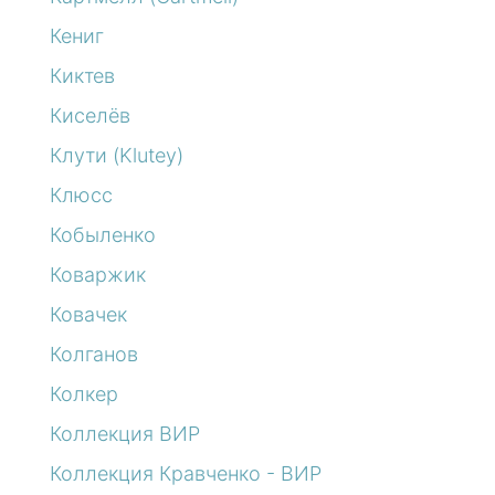
Кениг
Киктев
Киселёв
Клути (Klutey)
Клюсс
Кобыленко
Коваржик
Ковачек
Колганов
Колкер
Коллекция ВИР
Коллекция Кравченко - ВИР