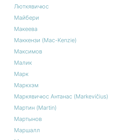
Люткявичюс
Майбери
Макеева
Маккензи (Mac-Kenzie)
Максимов
Малик
Марк
Маркхэм
Маркявичюс Антанас (Markevičius)
Мартин (Martin)
Мартынов
Маршалл