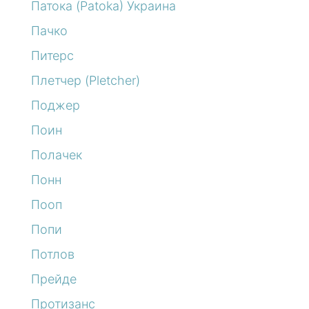
Патока (Patoka) Украина
Пачко
Питерс
Плетчер (Pletcher)
Поджер
Поин
Полачек
Понн
Пооп
Попи
Потлов
Прейде
Протизанс