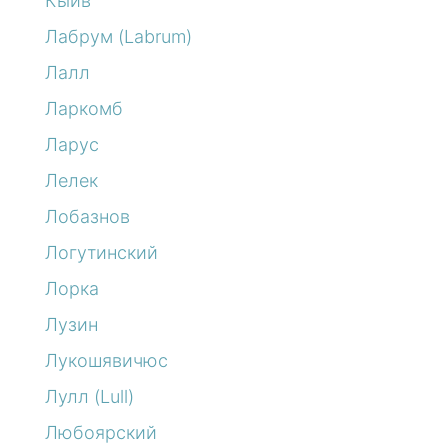
Кыйв
Лабрум (Labrum)
Лалл
Ларкомб
Ларус
Лелек
Лобазнов
Логутинский
Лорка
Лузин
Лукошявичюс
Лулл (Lull)
Любоярский