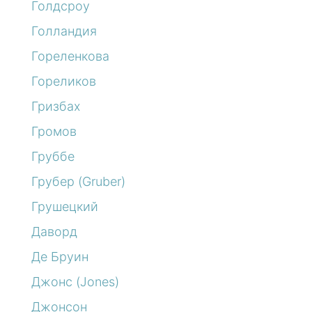
Голдсроу
Голландия
Гореленкова
Гореликов
Гризбах
Громов
Груббе
Грубер (Gruber)
Грушецкий
Даворд
Де Бруин
Джонс (Jones)
Джонсон