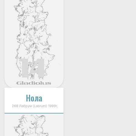
Нола
268 Лабрум (Labrum) 1999г.