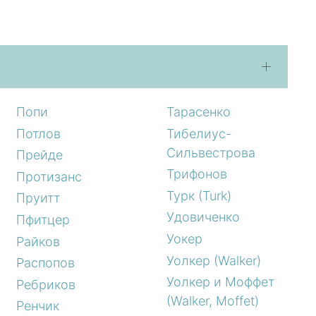
Попи
Тарасенко
Потлов
Тибелиус-
Сильвестрова
Прейде
Трифонов
Протизанс
Турк (Turk)
Пруитт
Удовиченко
Пфитцер
Уокер
Райков
Уолкер (Walker)
Распопов
Уолкер и Моффет
Ребриков
(Walker, Moffet)
Ренчик