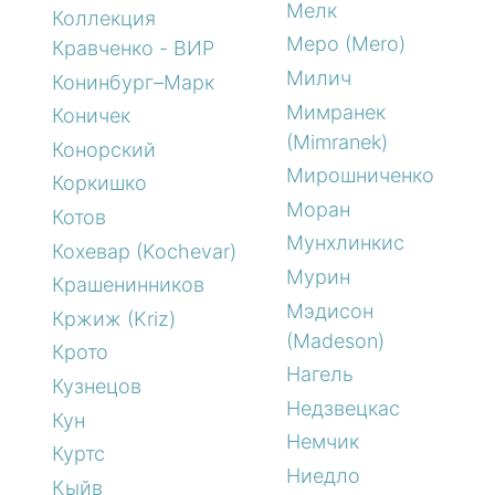
Мелк
Коллекция
Меро (Mero)
Кравченко - ВИР
Милич
Конинбург–Марк
Мимранек
Коничек
(Mimranek)
Конорский
Мирошниченко
Коркишко
Моран
Котов
Мунхлинкис
Кохевар (Kochevar)
Мурин
Крашенинников
Мэдисон
Кржиж (Kriz)
(Madeson)
Крото
Нагель
Кузнецов
Недзвецкас
Кун
Немчик
Куртс
Ниедло
Кыйв