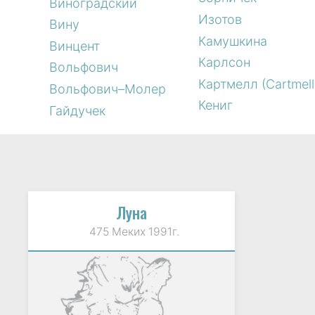
Виноградский
Изотов
Вину
Камушкина
Винцент
Карлсон
Вольфович
Картмелл (Cartmell
Вольфович–Молер
Кениг
Гайдучек
Луна
475 Меких 1991г.