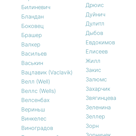
Дрюис
Билиневич
Дуйнич
Бландан
Дулитл
Боковец
Дыбов
Брашер
Евдокимов
Валкер
Елисеев
Васильев
Жилл
Васькин
Закис
Вацлавик (Vaclavik)
Залюмс
Велл (Well)
Захарчик
Веллс (Wells)
Звягинцева
Велсенбах
Зеленина
Вериньш
Зеллер
Винкелес
Зорн
Виноградов
Зорничек