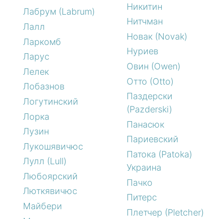
Никитин
Лабрум (Labrum)
Нитчман
Лалл
Новак (Novak)
Ларкомб
Нуриев
Ларус
Овин (Owen)
Лелек
Отто (Otto)
Лобазнов
Паздерски
Логутинский
(Pazderski)
Лорка
Панасюк
Лузин
Париевский
Лукошявичюс
Патока (Patoka)
Лулл (Lull)
Украина
Любоярский
Пачко
Люткявичюс
Питерс
Майбери
Плетчер (Pletcher)