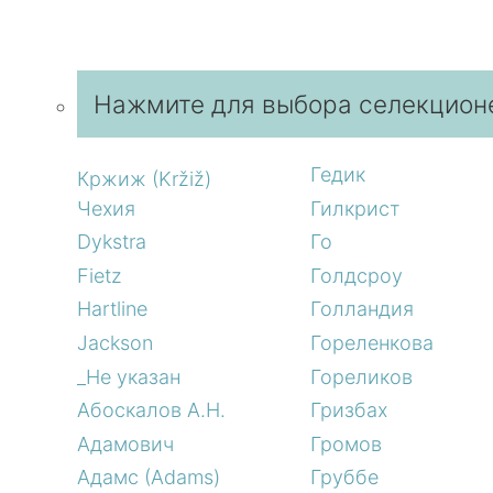
Нажмите для выбора селекцион
Гедик
Кржиж (Kržiž)
Чехия
Гилкрист
Dykstra
Го
Fietz
Голдсроу
Hartline
Голландия
Jackson
Гореленкова
_Не указан
Гореликов
Абоскалов А.Н.
Гризбах
Адамович
Громов
Адамс (Adams)
Груббе