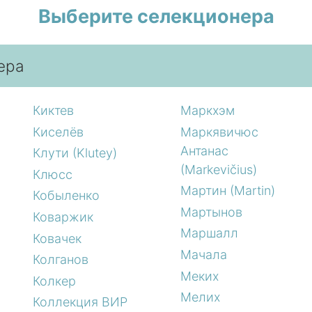
Выберите селекционера
ера
Киктев
Маркхэм
Киселёв
Маркявичюс
Антанас
Клути (Klutey)
(Markevičius)
Клюсс
Мартин (Martin)
Кобыленко
Мартынов
Коваржик
Маршалл
Ковачек
Мачала
Колганов
Меких
Колкер
Мелих
Коллекция ВИР