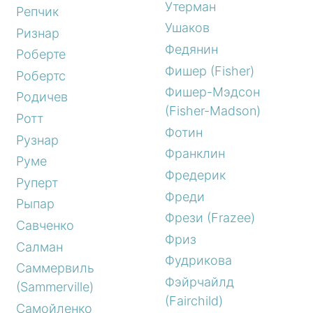
Утерман
Репчик
Ушаков
Ризнар
Федянин
Роберте
Фишер (Fisher)
Робертс
Фишер-Мэдсон
Родичев
(Fisher-Madson)
Ротт
Фотин
Рузнар
Франклин
Руме
Фредерик
Руперт
Фреди
Рыпар
Фрези (Frazee)
Савченко
Фриз
Салман
Фудрикова
Саммервиль
Фэйрчайлд
(Sammerville)
(Fairchild)
Самойленко