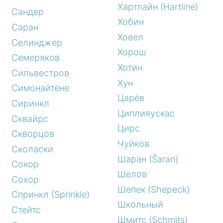
Хартлайн (Hartline)
Сандер
Хобин
Саран
Ховел
Селинджер
Хорош
Семеряков
Хотин
Сильвестров
Хун
Симонайтене
Царёв
Сиринкл
Циплияускас
Сквайрс
Цирс
Скворцов
Чуйков
Сколаски
Шаран (Šaran)
Сокор
Шелов
Сохор
Шепек (Shepeck)
Спринкл (Sprinkle)
Школьный
Стейтс
Шмитс (Schmits)