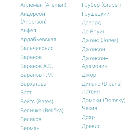
Аллеман (Alleman)
Грубер (Gruber)
Андерсон
Грушецкий
(Anderson)
Даворд
Анфел
Де Бруин
Ардабьевская
Джонс (Jones)
Бальчиконис
Джонсон
Баранов
Джонсон–
Баранов А.Б.
Адамович
Баранов Г.М.
Джор
Бархатова
Дипанс (Dipans)
Латвия
Батт
Домски (Domsky)
Бейтс (Bates)
Чехия
Беличка (Belička)
Доэр
Беляков
Древис
Берман