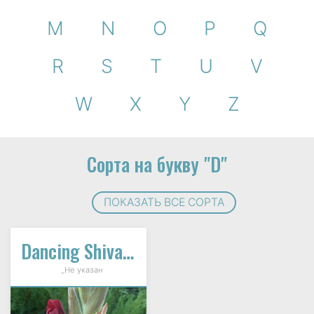
M
N
O
P
Q
R
S
T
U
V
W
X
Y
Z
Сорта на букву "D"
ПОКАЗАТЬ ВСЕ СОРТА
Dancing Shiva Ziedynas
_Не указан