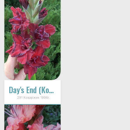
Day's End (Конец Дня)
291 Коваржик 1996г.