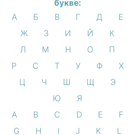
букве:
А
Б
В
Г
Д
Е
Ж
З
И
Й
К
Л
М
Н
О
П
Р
С
Т
У
Ф
Х
Ц
Ч
Ш
Щ
Э
Ю
Я
A
B
C
D
E
F
G
H
I
J
K
L