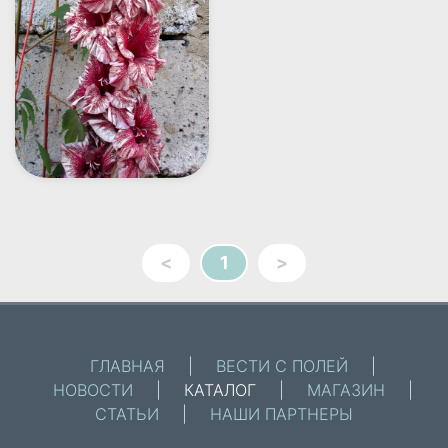
<
1
>
ГЛАВНАЯ
|
ВЕСТИ С ПОЛЕЙ
|
НОВОСТИ
|
КАТАЛОГ
|
МАГАЗИН
|
СТАТЬИ
|
НАШИ ПАРТНЕРЫ