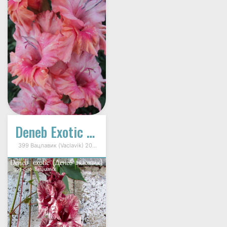
Deneb Exotic (Денеб Экзотик)
399 Вацлавик (Vaclavik) 2010г.