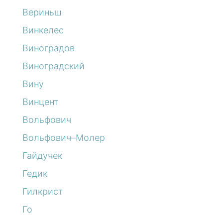
Вериньш
Винкелес
Виноградов
Виноградский
Вину
Винцент
Вольфович
Вольфович–Молер
Гайдучек
Гедик
Гилкрист
Го