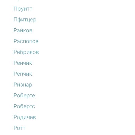
Пруитт
Пфитцер
Райков
Распопов
Ребриков
Ренчик
Репчик
Ризнар
Роберте
Робертс
Родичев
Ротт