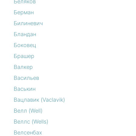
Беляков
Берман
Билиневич
Бландан
Боковец
Брашер
Валкер
Васильев
Васькин
Вацлавик (Vaclavik)
Велл (Well)
Веллс (Wells)
Велсенбах