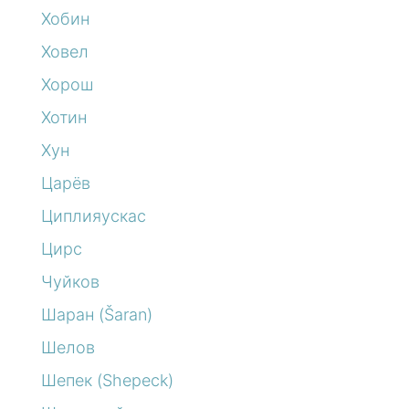
Хобин
Ховел
Хорош
Хотин
Хун
Царёв
Циплияускас
Цирс
Чуйков
Шаран (Šaran)
Шелов
Шепек (Shepeck)