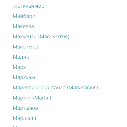
Люткявичюс
Майбери
Макеева
Маккензи (Mac-Kenzie)
Максимов
Малик
Марк
Маркхэм
Маркявичюс Антанас (Markevičius)
Мартин (Martin)
Мартынов
Маршалл