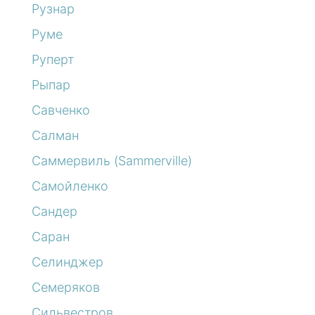
Рузнар
Руме
Руперт
Рыпар
Савченко
Салман
Саммервиль (Sammerville)
Самойленко
Сандер
Саран
Селинджер
Семеряков
Сильвестров