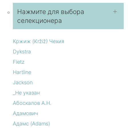
Нажмите для выбора
селекционера
Кржиж (Kržiž) Чехия
Dykstra
Fietz
Hartline
Jackson
_Не указан
Абоскалов А.Н.
Адамович
Адамс (Adams)