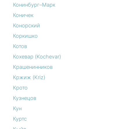
Конинбург–Марк
Коничек
Конорский
Коркишко
Котов
Кохевар (Kochevar)
Крашенинников
Кржиж (Kriz)
Крото
Кузнецов
Кун
Куртс