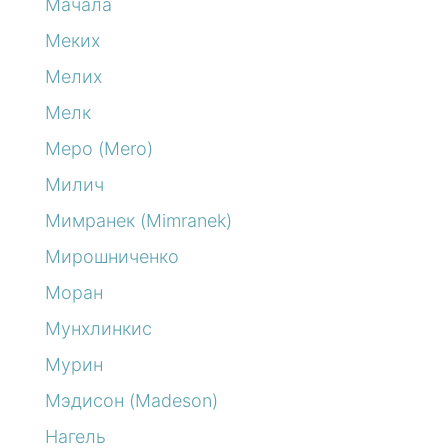
Мачала
Меких
Мелих
Мелк
Меро (Mero)
Милич
Мимранек (Mimranek)
Мирошниченко
Моран
Мунхлинкис
Мурин
Мэдисон (Madeson)
Нагель