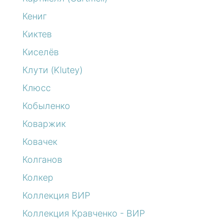
Кениг
Киктев
Киселёв
Клути (Klutey)
Клюсс
Кобыленко
Коваржик
Ковачек
Колганов
Колкер
Коллекция ВИР
Коллекция Кравченко - ВИР