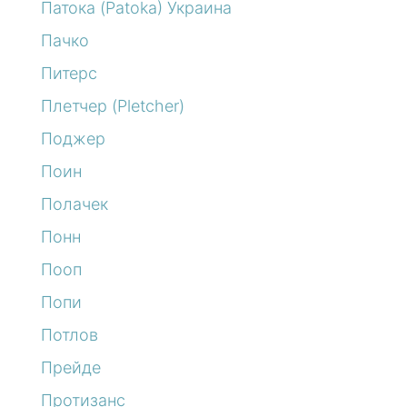
Патока (Patoka) Украина
Пачко
Питерс
Плетчер (Pletcher)
Поджер
Поин
Полачек
Понн
Пооп
Попи
Потлов
Прейде
Протизанс