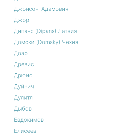
Джонсон–Адамович
Джор
Дипанс (Dipans) Латвия
Домски (Domsky) Чехия
Доэр
Древис
Дрюис
Дуйнич
Дулитл
Дыбов
Евдокимов
Елисеев