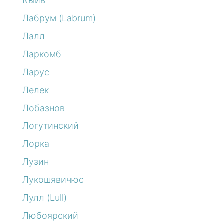
Кыйв
Лабрум (Labrum)
Лалл
Ларкомб
Ларус
Лелек
Лобазнов
Логутинский
Лорка
Лузин
Лукошявичюс
Лулл (Lull)
Любоярский