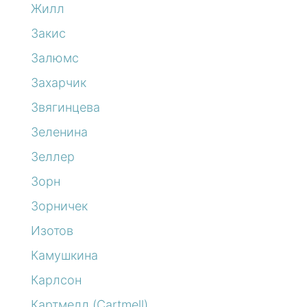
Жилл
Закис
Залюмс
Захарчик
Звягинцева
Зеленина
Зеллер
Зорн
Зорничек
Изотов
Камушкина
Карлсон
Картмелл (Cartmell)