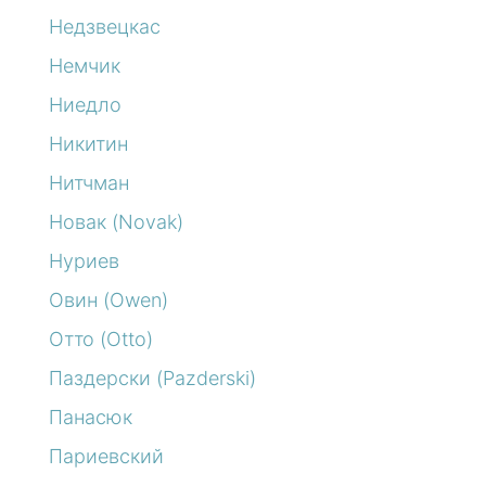
Недзвецкас
Немчик
Ниедло
Никитин
Нитчман
Новак (Novak)
Нуриев
Овин (Owen)
Отто (Otto)
Паздерски (Pazderski)
Панасюк
Париевский