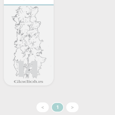
<
1
>