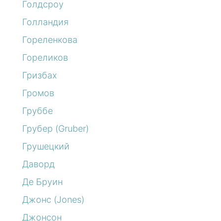
Голдсроу
Голландия
Гореленкова
Гореликов
Гризбах
Громов
Груббе
Грубер (Gruber)
Грушецкий
Даворд
Де Бруин
Джонс (Jones)
Джонсон