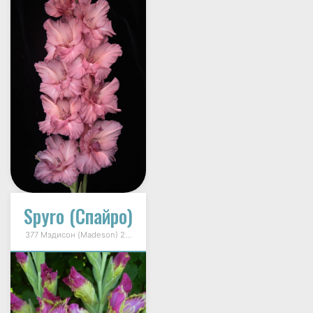
Spyro (Спайро)
377 Мэдисон (Madeson) 2007г.