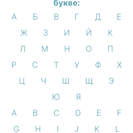
букве:
А
Б
В
Г
Д
Е
Ж
З
И
Й
К
Л
М
Н
О
П
Р
С
Т
У
Ф
Х
Ц
Ч
Ш
Щ
Э
Ю
Я
A
B
C
D
E
F
G
H
I
J
K
L