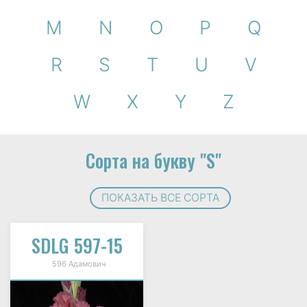
M
N
O
P
Q
R
S
T
U
V
W
X
Y
Z
Сорта на букву "S"
ПОКАЗАТЬ ВСЕ СОРТА
SDLG 597-15
596 Адамович