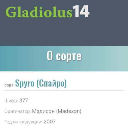
О сорте
Spyro (Спайро)
сорт
377
Шифр:
Мэдисон (Madeson)
Оригинатор:
2007
Год интродукции: