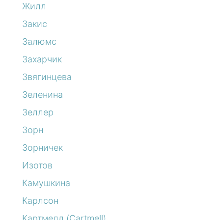
Жилл
Закис
Залюмс
Захарчик
Звягинцева
Зеленина
Зеллер
Зорн
Зорничек
Изотов
Камушкина
Карлсон
Картмелл (Cartmell)