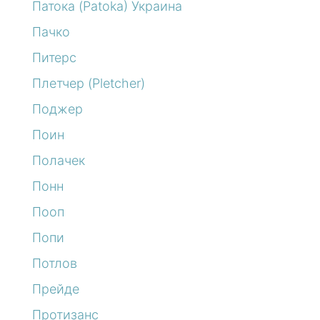
Патока (Patoka) Украина
Пачко
Питерс
Плетчер (Pletcher)
Поджер
Поин
Полачек
Понн
Пооп
Попи
Потлов
Прейде
Протизанс