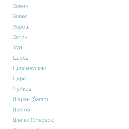
Хобин
Ховел
Хорош
Хотин
Хун
Царёв
Циплияускас
Цирс
Чуйков
Шаран (Šaran)
Шелов
Шепек (Shepeck)