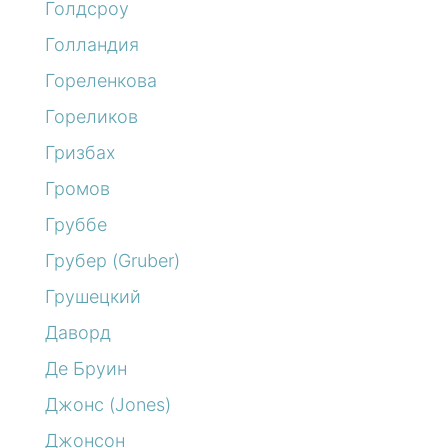
Голдсроу
Голландия
Гореленкова
Гореликов
Гризбах
Громов
Груббе
Грубер (Gruber)
Грушецкий
Даворд
Де Бруин
Джонс (Jones)
Джонсон