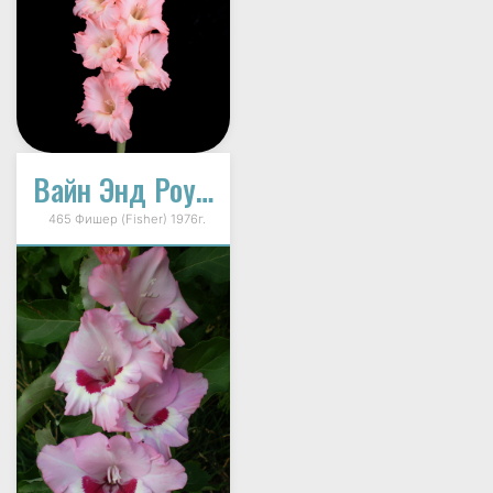
Вайн Энд Роузес (Wine And Roses)
465 Фишер (Fisher) 1976г.