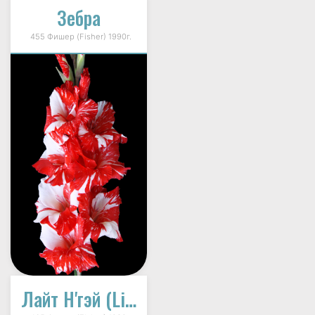
Зебра
455 Фишер (Fisher) 1990г.
Лайт Н'гэй (Light N'gay)