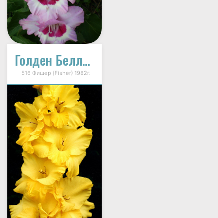
Голден Беллз (Золотые Купола)
516 Фишер (Fisher) 1982г.