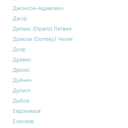
Джонсон–Адамович
Джор
Дипанс (Dipans) Латвия
Домски (Domsky) Чехия
Доэр
Древис
Дрюис
Дуйнич
Дулитл
Дыбов
Евдокимов
Елисеев