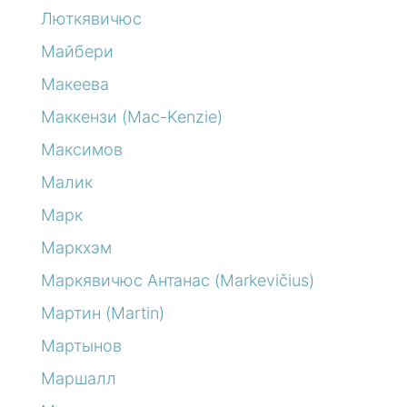
Люткявичюс
Майбери
Макеева
Маккензи (Mac-Kenzie)
Максимов
Малик
Марк
Маркхэм
Маркявичюс Антанас (Markevičius)
Мартин (Martin)
Мартынов
Маршалл