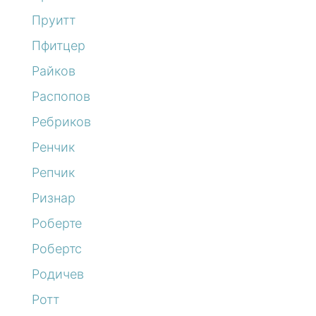
Пруитт
Пфитцер
Райков
Распопов
Ребриков
Ренчик
Репчик
Ризнар
Роберте
Робертс
Родичев
Ротт