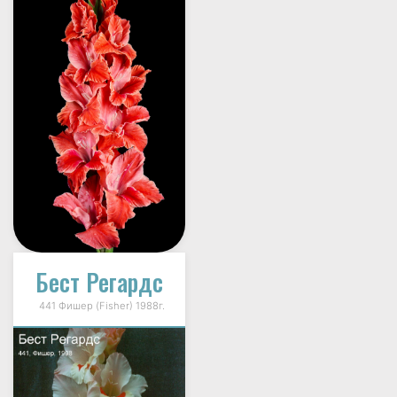
Бест Регардс
441 Фишер (Fisher) 1988г.