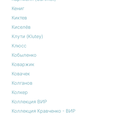
Кениг
Киктев
Киселёв
Клути (Klutey)
Клюсс
Кобыленко
Коваржик
Ковачек
Колганов
Колкер
Коллекция ВИР
Коллекция Кравченко - ВИР