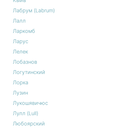
Кыйв
Лабрум (Labrum)
Лалл
Ларкомб
Ларус
Лелек
Лобазнов
Логутинский
Лорка
Лузин
Лукошявичюс
Лулл (Lull)
Любоярский