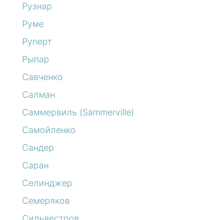
Рузнар
Руме
Руперт
Рыпар
Савченко
Салман
Саммервиль (Sammerville)
Самойленко
Сандер
Саран
Селинджер
Семеряков
Сильвестров