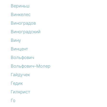
Вериньш
Винкелес
Виноградов
Виноградский
Вину
Винцент
Вольфович
Вольфович–Молер
Гайдучек
Гедик
Гилкрист
Го