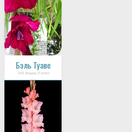
Бэль Туаве
545 Фишер (Fisher)