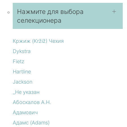
Нажмите для выбора
селекционера
Кржиж (Kržiž) Чехия
Dykstra
Fietz
Hartline
Jackson
_Не указан
Абоскалов А.Н.
Адамович
Адамс (Adams)