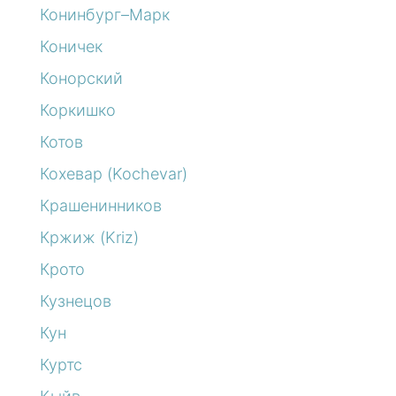
Конинбург–Марк
Коничек
Конорский
Коркишко
Котов
Кохевар (Kochevar)
Крашенинников
Кржиж (Kriz)
Крото
Кузнецов
Кун
Куртс