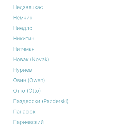
Недзвецкас
Немчик
Ниедло
Никитин
Нитчман
Новак (Novak)
Нуриев
Овин (Owen)
Отто (Otto)
Паздерски (Pazderski)
Панасюк
Париевский