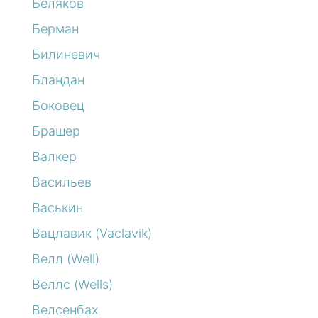
Беляков
Берман
Билиневич
Бландан
Боковец
Брашер
Валкер
Васильев
Васькин
Вацлавик (Vaclavik)
Велл (Well)
Веллс (Wells)
Велсенбах