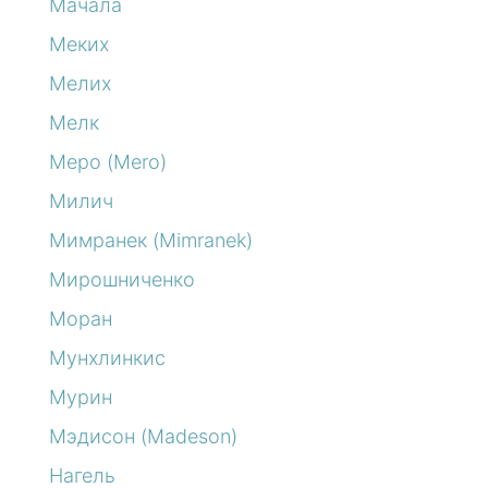
Мачала
Меких
Мелих
Мелк
Меро (Mero)
Милич
Мимранек (Mimranek)
Мирошниченко
Моран
Мунхлинкис
Мурин
Мэдисон (Madeson)
Нагель