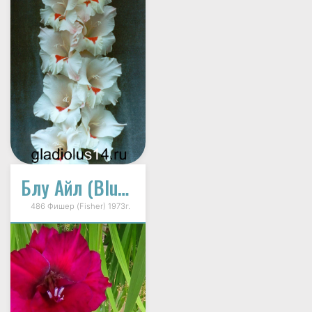
Блу Айл (Blue Isle, Синий Островок)
486 Фишер (Fisher) 1973г.