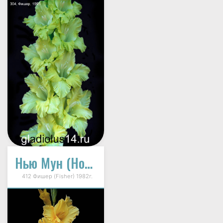
Нью Мун (Новая Луна)
412 Фишер (Fisher) 1982г.