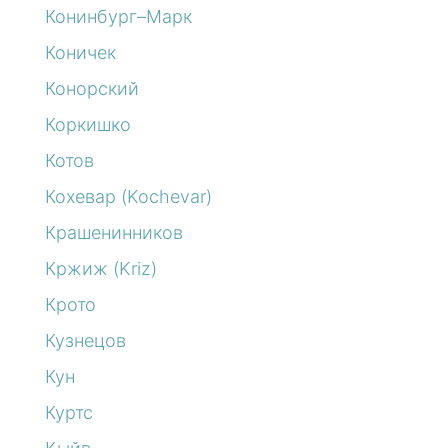
Конинбург–Марк
Коничек
Конорский
Коркишко
Котов
Кохевар (Kochevar)
Крашенинников
Кржиж (Kriz)
Крото
Кузнецов
Кун
Куртс