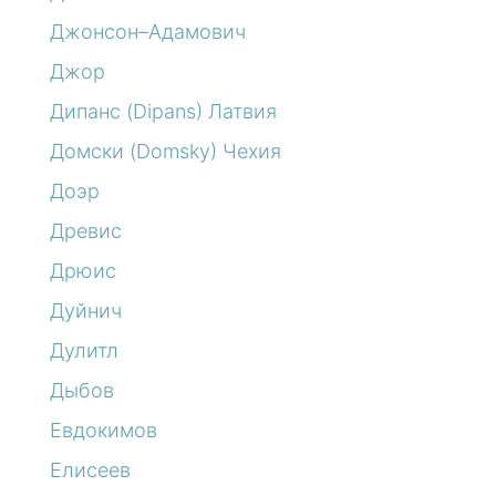
Джонсон–Адамович
Джор
Дипанс (Dipans) Латвия
Домски (Domsky) Чехия
Доэр
Древис
Дрюис
Дуйнич
Дулитл
Дыбов
Евдокимов
Елисеев