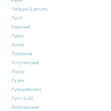
Кыйв
Лабрум (Labrum)
Лалл
Ларкомб
Ларус
Лелек
Лобазнов
Логутинский
Лорка
Лузин
Лукошявичюс
Лулл (Lull)
Любоярский