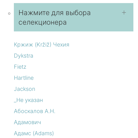
Нажмите для выбора
селекционера
Кржиж (Kržiž) Чехия
Dykstra
Fietz
Hartline
Jackson
_Не указан
Абоскалов А.Н.
Адамович
Адамс (Adams)