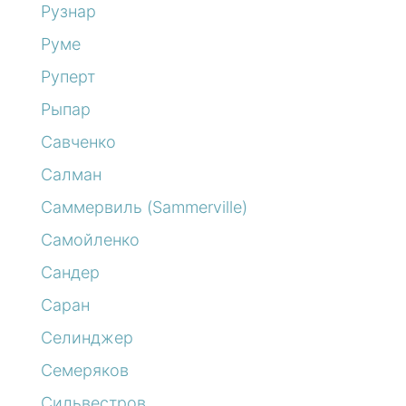
Рузнар
Руме
Руперт
Рыпар
Савченко
Салман
Саммервиль (Sammerville)
Самойленко
Сандер
Саран
Селинджер
Семеряков
Сильвестров