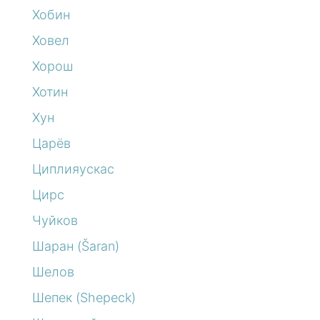
Хобин
Ховел
Хорош
Хотин
Хун
Царёв
Циплияускас
Цирс
Чуйков
Шаран (Šaran)
Шелов
Шепек (Shepeck)