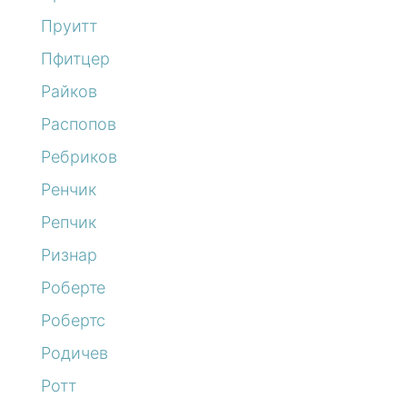
Пруитт
Пфитцер
Райков
Распопов
Ребриков
Ренчик
Репчик
Ризнар
Роберте
Робертс
Родичев
Ротт