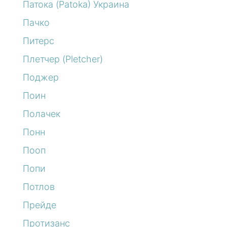
Патока (Patoka) Украина
Пачко
Питерс
Плетчер (Pletcher)
Поджер
Поин
Полачек
Понн
Пооп
Попи
Потлов
Прейде
Протизанс