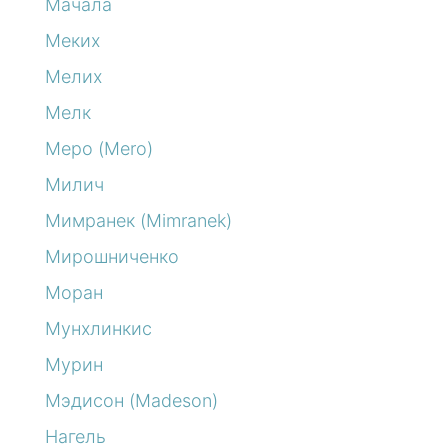
Мачала
Меких
Мелих
Мелк
Меро (Mero)
Милич
Мимранек (Mimranek)
Мирошниченко
Моран
Мунхлинкис
Мурин
Мэдисон (Madeson)
Нагель