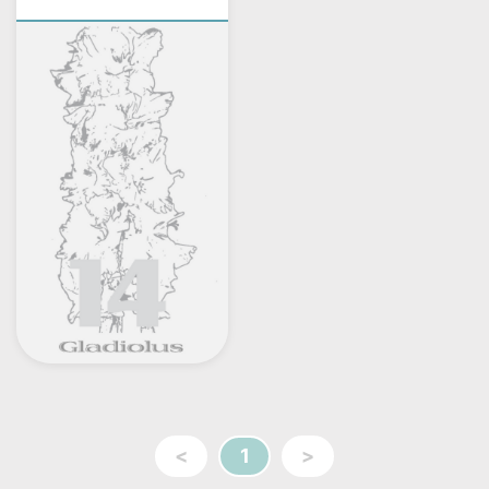
<
1
>