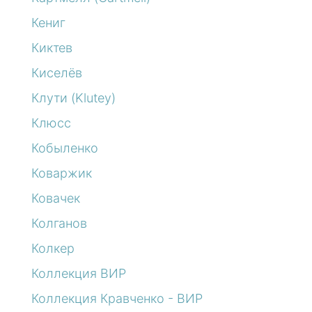
Кениг
Киктев
Киселёв
Клути (Klutey)
Клюсс
Кобыленко
Коваржик
Ковачек
Колганов
Колкер
Коллекция ВИР
Коллекция Кравченко - ВИР