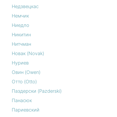
Недзвецкас
Немчик
Ниедло
Никитин
Нитчман
Новак (Novak)
Нуриев
Овин (Owen)
Отто (Otto)
Паздерски (Pazderski)
Панасюк
Париевский