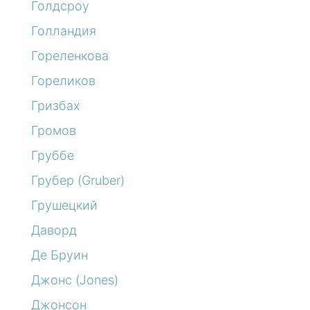
Голдсроу
Голландия
Гореленкова
Гореликов
Гризбах
Громов
Груббе
Грубер (Gruber)
Грушецкий
Даворд
Де Бруин
Джонс (Jones)
Джонсон