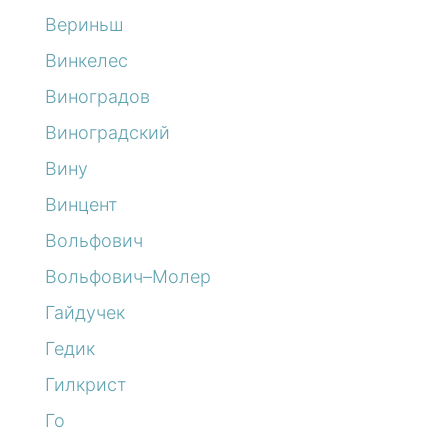
Вериньш
Винкелес
Виноградов
Виноградский
Вину
Винцент
Вольфович
Вольфович–Молер
Гайдучек
Гедик
Гилкрист
Го