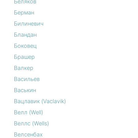
Беляков
Берман
Билиневич
Бландан
Боковец
Брашер
Валкер
Васильев
Васькин
Вацлавик (Vaclavik)
Велл (Well)
Веллс (Wells)
Велсенбах