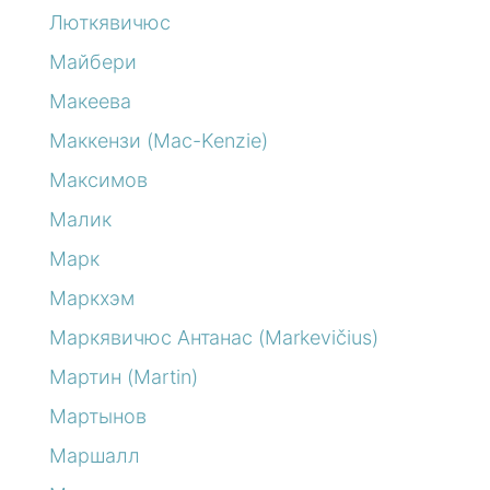
Люткявичюс
Майбери
Макеева
Маккензи (Mac-Kenzie)
Максимов
Малик
Марк
Маркхэм
Маркявичюс Антанас (Markevičius)
Мартин (Martin)
Мартынов
Маршалл