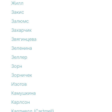
Жилл
Закис
Залюмс
Захарчик
Звягинцева
Зеленина
Зеллер
Зорн
Зорничек
Изотов
Камушкина
Карлсон
Картмелл (Cartmell)