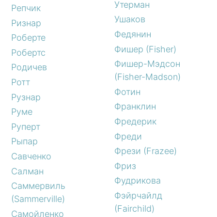
Утерман
Репчик
Ушаков
Ризнар
Федянин
Роберте
Фишер (Fisher)
Робертс
Фишер-Мэдсон
Родичев
(Fisher-Madson)
Ротт
Фотин
Рузнар
Франклин
Руме
Фредерик
Руперт
Фреди
Рыпар
Фрези (Frazee)
Савченко
Фриз
Салман
Фудрикова
Саммервиль
Фэйрчайлд
(Sammerville)
(Fairchild)
Самойленко