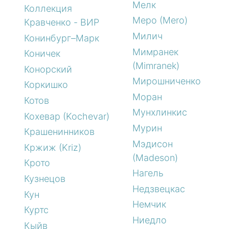
Мелк
Коллекция
Меро (Mero)
Кравченко - ВИР
Милич
Конинбург–Марк
Мимранек
Коничек
(Mimranek)
Конорский
Мирошниченко
Коркишко
Моран
Котов
Мунхлинкис
Кохевар (Kochevar)
Мурин
Крашенинников
Мэдисон
Кржиж (Kriz)
(Madeson)
Крото
Нагель
Кузнецов
Недзвецкас
Кун
Немчик
Куртс
Ниедло
Кыйв