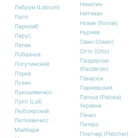
Никитин
Лабрум (Labrum)
Нитчман
Лалл
Новак (Novak)
Ларкомб
Нуриев
Ларус
Овин (Owen)
Лелек
Отто (Otto)
Лобазнов
Паздерски
Логутинский
(Pazderski)
Лорка
Панасюк
Лузин
Париевский
Лукошявичюс
Патока (Patoka)
Лулл (Lull)
Украина
Любоярский
Пачко
Люткявичюс
Питерс
Майбери
Плетчер (Pletcher)