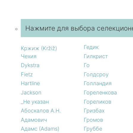
Нажмите для выбора селекцион
Гедик
Кржиж (Kržiž)
Чехия
Гилкрист
Dykstra
Го
Fietz
Голдсроу
Hartline
Голландия
Jackson
Гореленкова
_Не указан
Гореликов
Абоскалов А.Н.
Гризбах
Адамович
Громов
Адамс (Adams)
Груббе