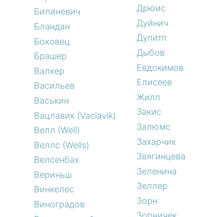
Дрюис
Билиневич
Дуйнич
Бландан
Дулитл
Боковец
Дыбов
Брашер
Евдокимов
Валкер
Елисеев
Васильев
Жилл
Васькин
Закис
Вацлавик (Vaclavik)
Залюмс
Велл (Well)
Захарчик
Веллс (Wells)
Звягинцева
Велсенбах
Зеленина
Вериньш
Зеллер
Винкелес
Зорн
Виноградов
Зорничек