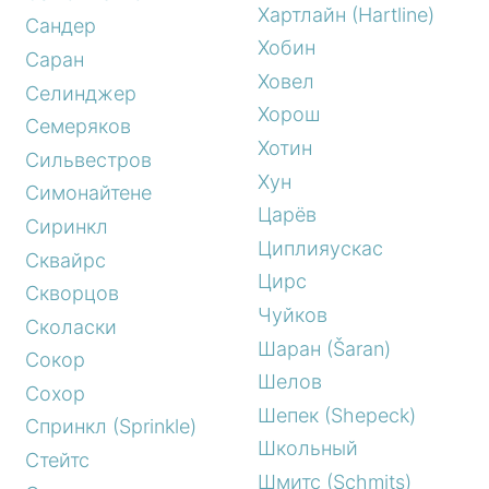
Хартлайн (Hartline)
Сандер
Хобин
Саран
Ховел
Селинджер
Хорош
Семеряков
Хотин
Сильвестров
Хун
Симонайтене
Царёв
Сиринкл
Циплияускас
Сквайрс
Цирс
Скворцов
Чуйков
Сколаски
Шаран (Šaran)
Сокор
Шелов
Сохор
Шепек (Shepeck)
Спринкл (Sprinkle)
Школьный
Стейтс
Шмитс (Schmits)