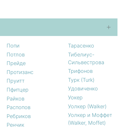
Попи
Тарасенко
Потлов
Тибелиус-
Сильвестрова
Прейде
Трифонов
Протизанс
Турк (Turk)
Пруитт
Удовиченко
Пфитцер
Уокер
Райков
Уолкер (Walker)
Распопов
Уолкер и Моффет
Ребриков
(Walker, Moffet)
Ренчик