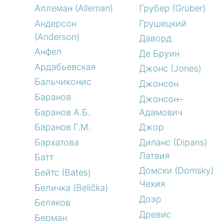
Аллеман (Alleman)
Грубер (Gruber)
Андерсон
Грушецкий
(Anderson)
Даворд
Анфел
Де Бруин
Ардабьевская
Джонс (Jones)
Бальчиконис
Джонсон
Баранов
Джонсон–
Баранов А.Б.
Адамович
Баранов Г.М.
Джор
Бархатова
Дипанс (Dipans)
Латвия
Батт
Домски (Domsky)
Бейтс (Bates)
Чехия
Беличка (Belička)
Доэр
Беляков
Древис
Берман