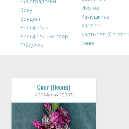
Виноградский
Изотов
Вину
Камушкина
Винцент
Карлсон
Вольфович
Картмелл (Cartmell
Вольфович–Молер
Кениг
Гайдучек
Сонг (Песня)
477 Милич 1995?г.