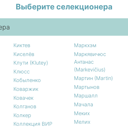
Выберите селекционера
ера
Киктев
Маркхэм
Киселёв
Маркявичюс
Антанас
Клути (Klutey)
(Markevičius)
Клюсс
Мартин (Martin)
Кобыленко
Мартынов
Коваржик
Маршалл
Ковачек
Мачала
Колганов
Меких
Колкер
Мелих
Коллекция ВИР