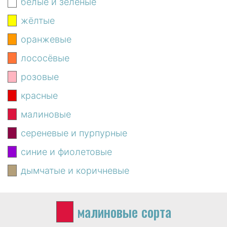
белые и зелёные
жёлтые
оранжевые
лососёвые
розовые
красные
малиновые
сереневые и пурпурные
синие и фиолетовые
дымчатые и коричневые
малиновые
сорта