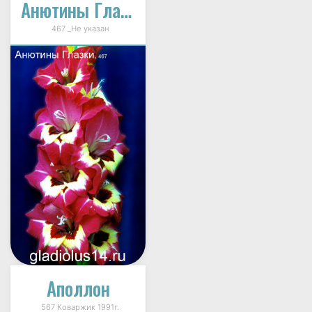
Анютины Глазки
467 _Не указан
Аполлон
567 Коваржик 1991г.