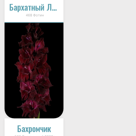
Бархатный Лоскут
468 Фотин
Бахромчик