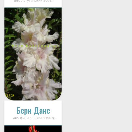
560 Логутинский 2003г.
Берн Данс
465 Фишер (Fisher) 1987г.