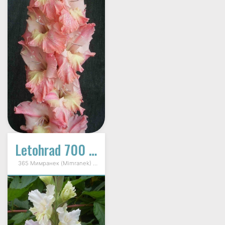
Letohrad 700 Let (Летохрад 700 Лет)
365 Мимранек (Mimranek) 2009г.