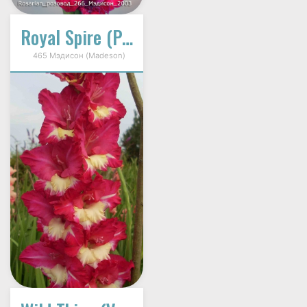
Royal Spire (Ройал Спаир)
465 Мэдисон (Madeson)