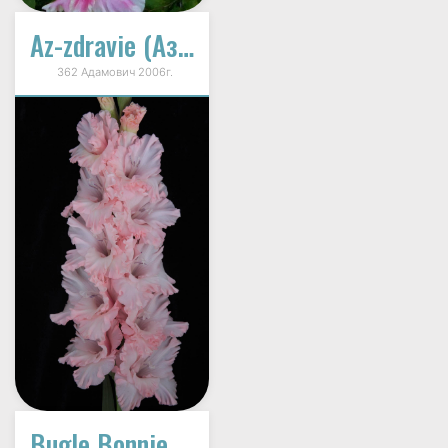
Az-zdravie (Аз-здравие)
362 Адамович 2006г.
Bugle Bonnie (Горн Бонни)