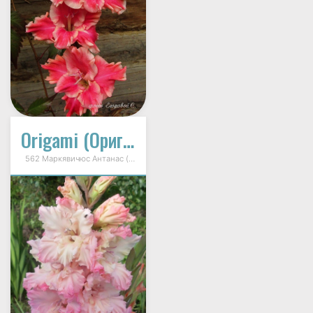
Origami (Оригами)
562 Маркявичюс Антанас (Markevičius) 2013г.