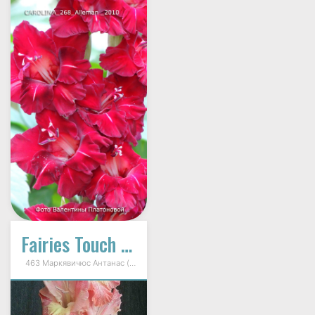
Fairies Touch (Фэйриз Точ, Прикосновение Феи)
463 Маркявичюс Антанас (Markevičius) 2012г.