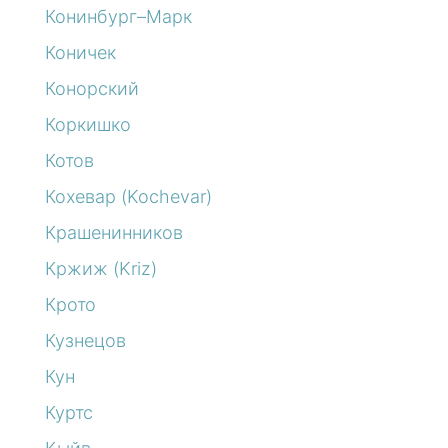
Конинбург–Марк
Коничек
Конорский
Коркишко
Котов
Кохевар (Kochevar)
Крашенинников
Кржиж (Kriz)
Крото
Кузнецов
Кун
Куртс