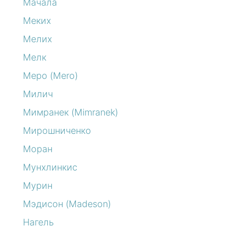
Мачала
Меких
Мелих
Мелк
Меро (Mero)
Милич
Мимранек (Mimranek)
Мирошниченко
Моран
Мунхлинкис
Мурин
Мэдисон (Madeson)
Нагель