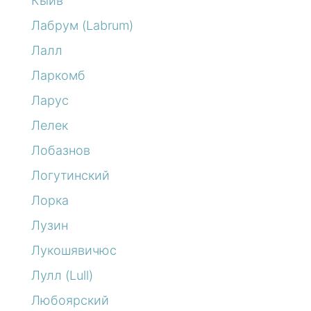
Кыйв
Лабрум (Labrum)
Лалл
Ларкомб
Ларус
Лелек
Лобазнов
Логутинский
Лорка
Лузин
Лукошявичюс
Лулл (Lull)
Любоярский