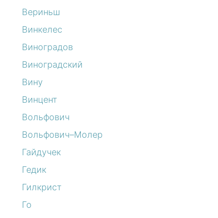
Вериньш
Винкелес
Виноградов
Виноградский
Вину
Винцент
Вольфович
Вольфович–Молер
Гайдучек
Гедик
Гилкрист
Го