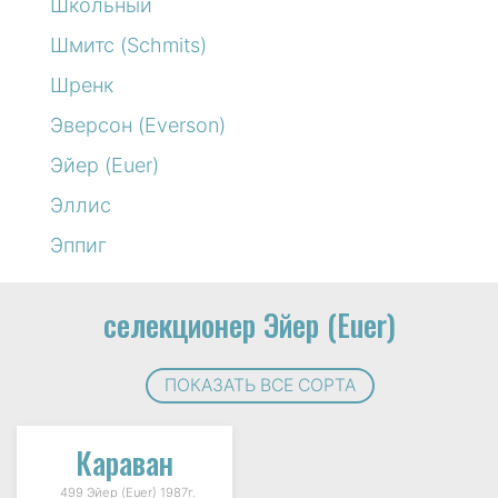
Школьный
Шмитс (Schmits)
Шренк
Эверсон (Everson)
Эйер (Euer)
Эллис
Эппиг
селекционер Эйер (Euer)
ПОКАЗАТЬ ВСЕ СОРТА
Караван
499 Эйер (Euer) 1987г.