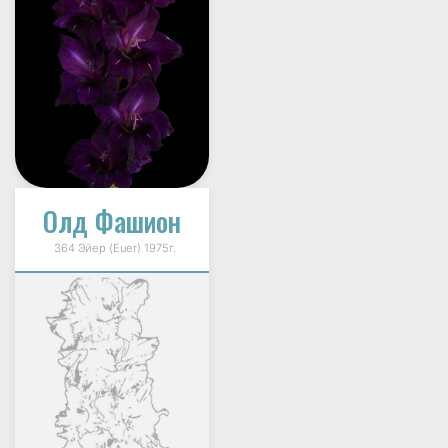
Олд Фашион
364 Эйер (Euer) 1975г.