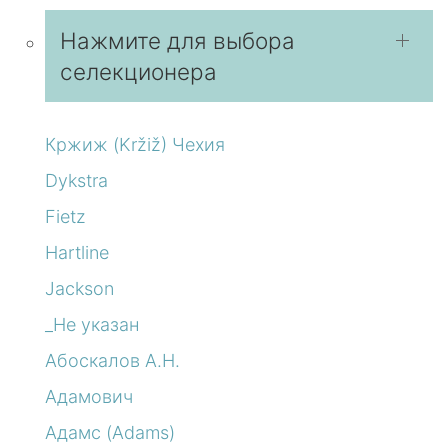
Нажмите для выбора
селекционера
Кржиж (Kržiž) Чехия
Dykstra
Fietz
Hartline
Jackson
_Не указан
Абоскалов А.Н.
Адамович
Адамс (Adams)