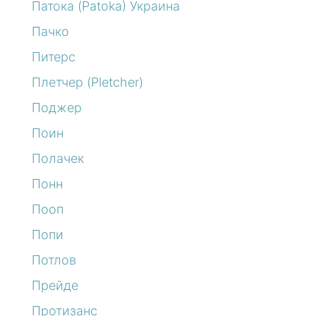
Патока (Patoka) Украина
Пачко
Питерс
Плетчер (Pletcher)
Поджер
Поин
Полачек
Понн
Пооп
Попи
Потлов
Прейде
Протизанс