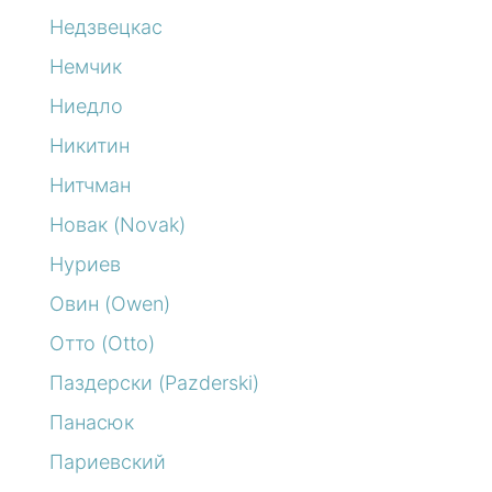
Недзвецкас
Немчик
Ниедло
Никитин
Нитчман
Новак (Novak)
Нуриев
Овин (Owen)
Отто (Otto)
Паздерски (Pazderski)
Панасюк
Париевский