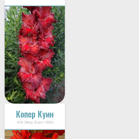
Копер Куин
426 Эйер (Euer) 1985г.