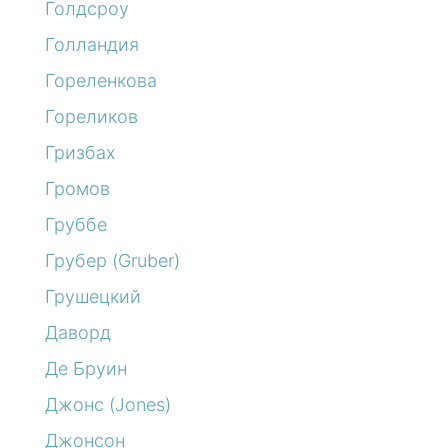
Голдсроу
Голландия
Гореленкова
Гореликов
Гризбах
Громов
Груббе
Грубер (Gruber)
Грушецкий
Даворд
Де Бруин
Джонс (Jones)
Джонсон