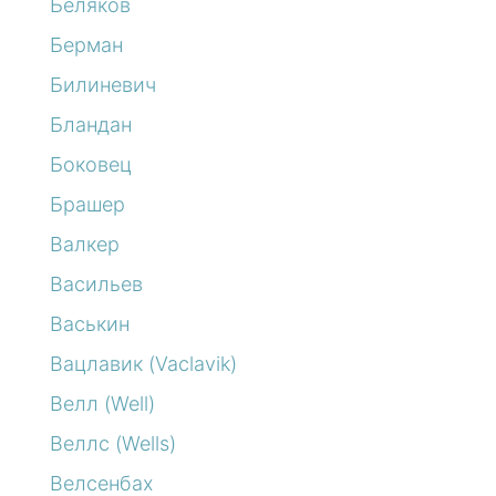
Беляков
Берман
Билиневич
Бландан
Боковец
Брашер
Валкер
Васильев
Васькин
Вацлавик (Vaclavik)
Велл (Well)
Веллс (Wells)
Велсенбах