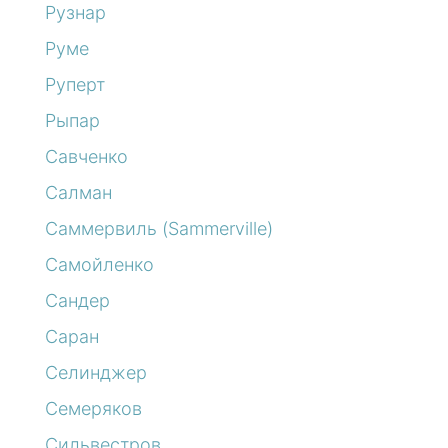
Рузнар
Руме
Руперт
Рыпар
Савченко
Салман
Саммервиль (Sammerville)
Самойленко
Сандер
Саран
Селинджер
Семеряков
Сильвестров