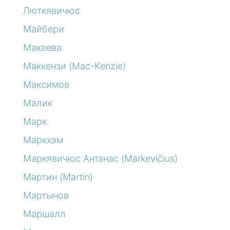
Люткявичюс
Майбери
Макеева
Маккензи (Mac-Kenzie)
Максимов
Малик
Марк
Маркхэм
Маркявичюс Антанас (Markevičius)
Мартин (Martin)
Мартынов
Маршалл