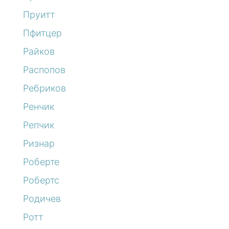
Пруитт
Пфитцер
Райков
Распопов
Ребриков
Ренчик
Репчик
Ризнар
Роберте
Робертс
Родичев
Ротт