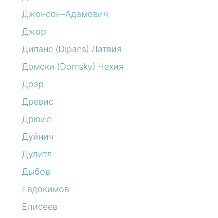
Джонсон–Адамович
Джор
Дипанс (Dipans) Латвия
Домски (Domsky) Чехия
Доэр
Древис
Дрюис
Дуйнич
Дулитл
Дыбов
Евдокимов
Елисеев