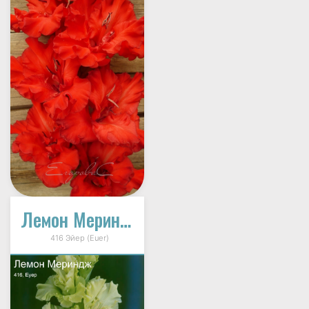
Лемон Мериндж
416 Эйер (Euer)