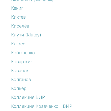
Кениг
Киктев
Киселёв
Клути (Klutey)
Клюсс
Кобыленко
Коваржик
Ковачек
Колганов
Колкер
Коллекция ВИР
Коллекция Кравченко - ВИР