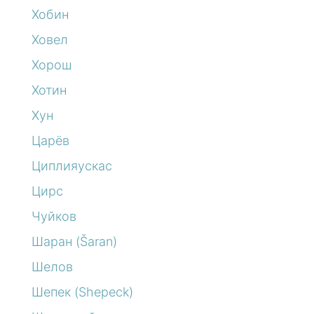
Хобин
Ховел
Хорош
Хотин
Хун
Царёв
Циплияускас
Цирс
Чуйков
Шаран (Šaran)
Шелов
Шепек (Shepeck)