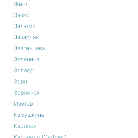
Жилл
Закис
Залюмс
Захарчик
Звягинцева
Зеленина
Зеллер
Зорн
Зорничек
Изотов
Камушкина
Карлсон
Картмелл (Cartmell)