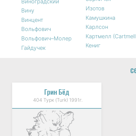
Виноградский
Изотов
Вину
Камушкина
Винцент
Карлсон
Вольфович
Картмелл (Cartmell
Вольфович–Молер
Кениг
Гайдучек
с
Грин Бёд
404 Турк (Turk) 1991г.