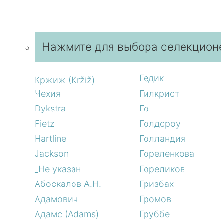
Нажмите для выбора селекцион
Гедик
Кржиж (Kržiž)
Чехия
Гилкрист
Dykstra
Го
Fietz
Голдсроу
Hartline
Голландия
Jackson
Гореленкова
_Не указан
Гореликов
Абоскалов А.Н.
Гризбах
Адамович
Громов
Адамс (Adams)
Груббе