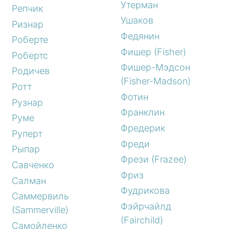
Утерман
Репчик
Ушаков
Ризнар
Федянин
Роберте
Фишер (Fisher)
Робертс
Фишер-Мэдсон
Родичев
(Fisher-Madson)
Ротт
Фотин
Рузнар
Франклин
Руме
Фредерик
Руперт
Фреди
Рыпар
Фрези (Frazee)
Савченко
Фриз
Салман
Фудрикова
Саммервиль
Фэйрчайлд
(Sammerville)
(Fairchild)
Самойленко