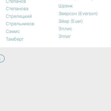
Степанов
Шренк
Степанова
Эверсон (Everson)
Стрелецкий
Эйер (Euer)
Стрельников
Эллис
Сэмис
Эппиг
Тамберг
А