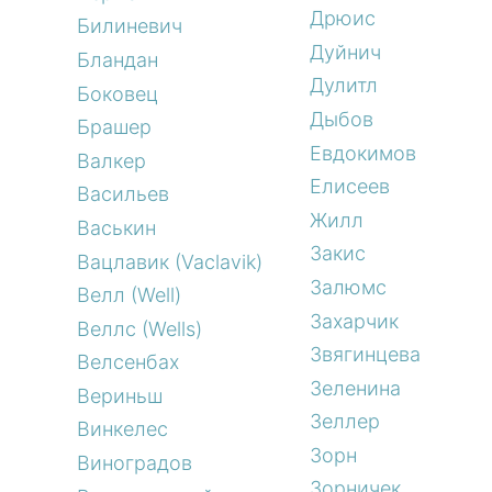
Дрюис
Билиневич
Дуйнич
Бландан
Дулитл
Боковец
Дыбов
Брашер
Евдокимов
Валкер
Елисеев
Васильев
Жилл
Васькин
Закис
Вацлавик (Vaclavik)
Залюмс
Велл (Well)
Захарчик
Веллс (Wells)
Звягинцева
Велсенбах
Зеленина
Вериньш
Зеллер
Винкелес
Зорн
Виноградов
Зорничек