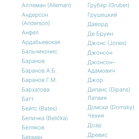
Аллеман (Alleman)
Грубер (Gruber)
Андерсон
Грушецкий
(Anderson)
Даворд
Анфел
Де Бруин
Ардабьевская
Джонс (Jones)
Бальчиконис
Джонсон
Баранов
Джонсон–
Баранов А.Б.
Адамович
Баранов Г.М.
Джор
Бархатова
Дипанс (Dipans)
Латвия
Батт
Домски (Domsky)
Бейтс (Bates)
Чехия
Беличка (Belička)
Доэр
Беляков
Древис
Берман