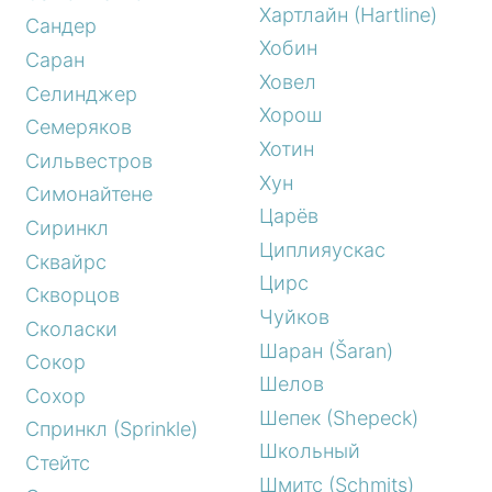
Хартлайн (Hartline)
Сандер
Хобин
Саран
Ховел
Селинджер
Хорош
Семеряков
Хотин
Сильвестров
Хун
Симонайтене
Царёв
Сиринкл
Циплияускас
Сквайрс
Цирс
Скворцов
Чуйков
Сколаски
Шаран (Šaran)
Сокор
Шелов
Сохор
Шепек (Shepeck)
Спринкл (Sprinkle)
Школьный
Стейтс
Шмитс (Schmits)