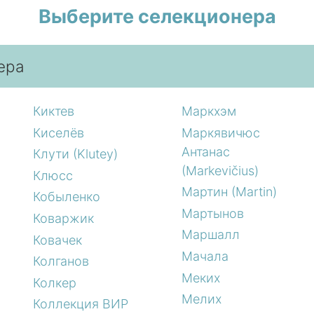
Выберите селекционера
ера
Киктев
Маркхэм
Киселёв
Маркявичюс
Антанас
Клути (Klutey)
(Markevičius)
Клюсс
Мартин (Martin)
Кобыленко
Мартынов
Коваржик
Маршалл
Ковачек
Мачала
Колганов
Меких
Колкер
Мелих
Коллекция ВИР