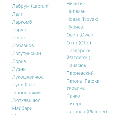
Никитин
Лабрум (Labrum)
Нитчман
Лалл
Новак (Novak)
Ларкомб
Нуриев
Ларус
Овин (Owen)
Лелек
Отто (Otto)
Лобазнов
Паздерски
Логутинский
(Pazderski)
Лорка
Панасюк
Лузин
Париевский
Лукошявичюс
Патока (Patoka)
Лулл (Lull)
Украина
Любоярский
Пачко
Люткявичюс
Питерс
Майбери
Плетчер (Pletcher)