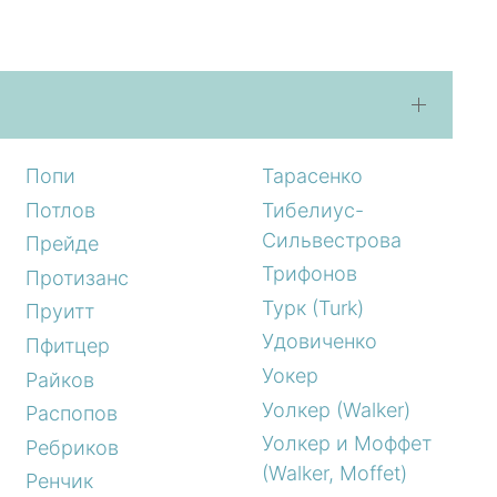
Попи
Тарасенко
Потлов
Тибелиус-
Сильвестрова
Прейде
Трифонов
Протизанс
Турк (Turk)
Пруитт
Удовиченко
Пфитцер
Уокер
Райков
Уолкер (Walker)
Распопов
Уолкер и Моффет
Ребриков
(Walker, Moffet)
Ренчик