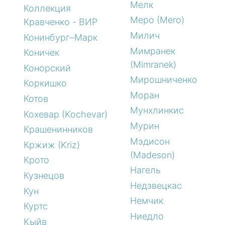
Мелк
Коллекция
Меро (Mero)
Кравченко - ВИР
Милич
Конинбург–Марк
Мимранек
Коничек
(Mimranek)
Конорский
Мирошниченко
Коркишко
Моран
Котов
Мунхлинкис
Кохевар (Kochevar)
Мурин
Крашенинников
Мэдисон
Кржиж (Kriz)
(Madeson)
Крото
Нагель
Кузнецов
Недзвецкас
Кун
Немчик
Куртс
Ниедло
Кыйв