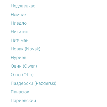
Недзвецкас
Немчик
Ниедло
Никитин
Нитчман
Новак (Novak)
Нуриев
Овин (Owen)
Отто (Otto)
Паздерски (Pazderski)
Панасюк
Париевский