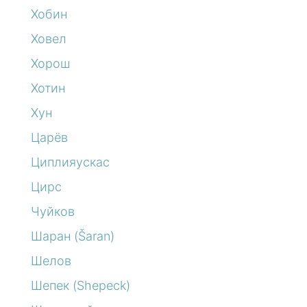
Хобин
Ховел
Хорош
Хотин
Хун
Царёв
Циплияускас
Цирс
Чуйков
Шаран (Šaran)
Шелов
Шепек (Shepeck)