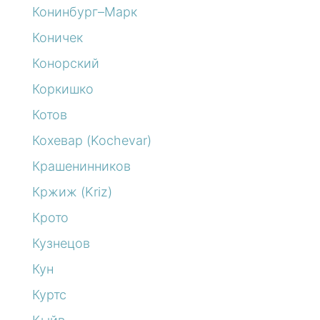
Конинбург–Марк
Коничек
Конорский
Коркишко
Котов
Кохевар (Kochevar)
Крашенинников
Кржиж (Kriz)
Крото
Кузнецов
Кун
Куртс