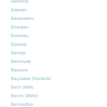
Беляков
Берман
Билиневич
Бландан
Боковец
Брашер
Валкер
Васильев
Васькин
Вацлавик (Vaclavik)
Велл (Well)
Веллс (Wells)
Велсенбах