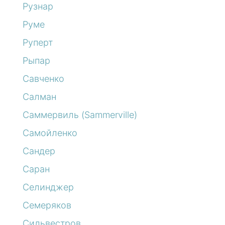
Рузнар
Руме
Руперт
Рыпар
Савченко
Салман
Саммервиль (Sammerville)
Самойленко
Сандер
Саран
Селинджер
Семеряков
Сильвестров