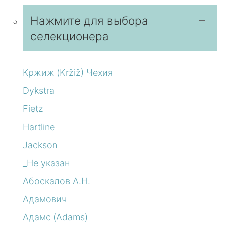
Нажмите для выбора
селекционера
Кржиж (Kržiž) Чехия
Dykstra
Fietz
Hartline
Jackson
_Не указан
Абоскалов А.Н.
Адамович
Адамс (Adams)