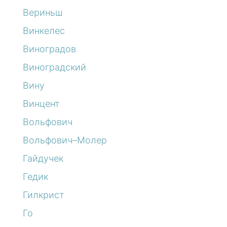
Вериньш
Винкелес
Виноградов
Виноградский
Вину
Винцент
Вольфович
Вольфович–Молер
Гайдучек
Гедик
Гилкрист
Го