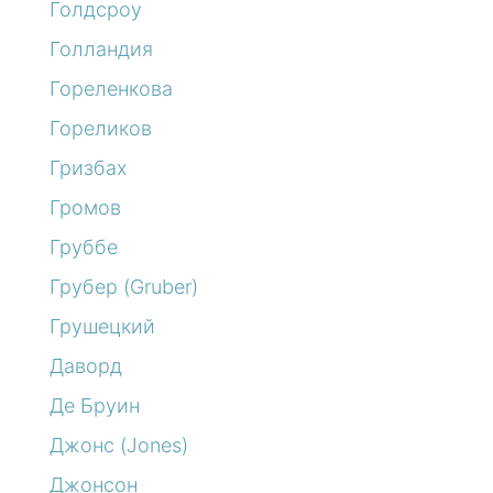
Голдсроу
Голландия
Гореленкова
Гореликов
Гризбах
Громов
Груббе
Грубер (Gruber)
Грушецкий
Даворд
Де Бруин
Джонс (Jones)
Джонсон