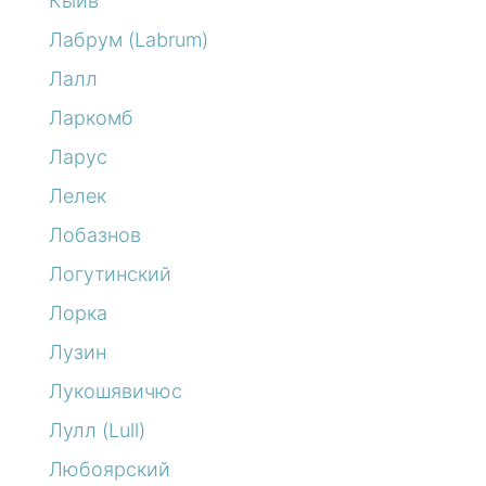
Кыйв
Лабрум (Labrum)
Лалл
Ларкомб
Ларус
Лелек
Лобазнов
Логутинский
Лорка
Лузин
Лукошявичюс
Лулл (Lull)
Любоярский