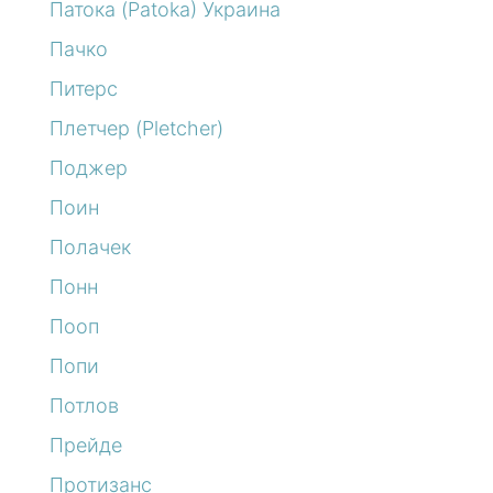
Патока (Patoka) Украина
Пачко
Питерс
Плетчер (Pletcher)
Поджер
Поин
Полачек
Понн
Пооп
Попи
Потлов
Прейде
Протизанс