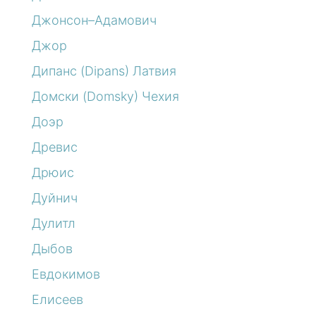
Джонсон–Адамович
Джор
Дипанс (Dipans) Латвия
Домски (Domsky) Чехия
Доэр
Древис
Дрюис
Дуйнич
Дулитл
Дыбов
Евдокимов
Елисеев