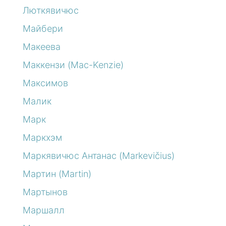
Люткявичюс
Майбери
Макеева
Маккензи (Mac-Kenzie)
Максимов
Малик
Марк
Маркхэм
Маркявичюс Антанас (Markevičius)
Мартин (Martin)
Мартынов
Маршалл