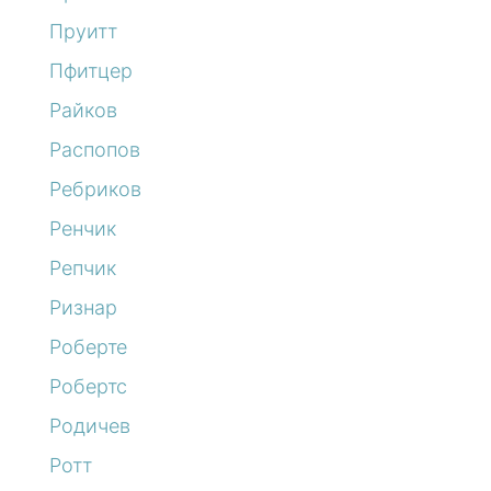
Пруитт
Пфитцер
Райков
Распопов
Ребриков
Ренчик
Репчик
Ризнар
Роберте
Робертс
Родичев
Ротт