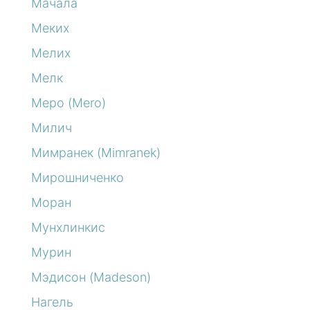
Мачала
Меких
Мелих
Мелк
Меро (Mero)
Милич
Мимранек (Mimranek)
Мирошниченко
Моран
Мунхлинкис
Мурин
Мэдисон (Madeson)
Нагель