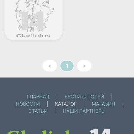
<
1
>
ГЛАВНАЯ
|
ВЕСТИ С ПОЛЕЙ
|
НОВОСТИ
|
КАТАЛОГ
|
МАГАЗИН
|
СТАТЬИ
|
НАШИ ПАРТНЕРЫ