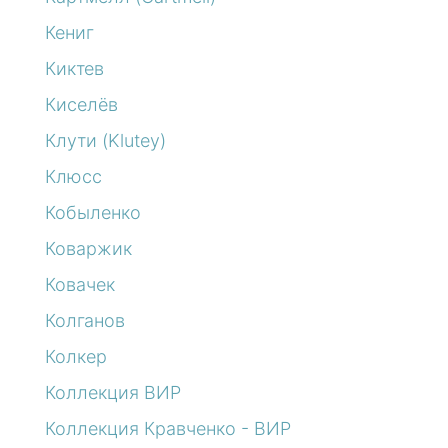
Кениг
Киктев
Киселёв
Клути (Klutey)
Клюсс
Кобыленко
Коваржик
Ковачек
Колганов
Колкер
Коллекция ВИР
Коллекция Кравченко - ВИР