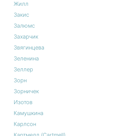
Жилл
Закис
Залюмс
Захарчик
Звягинцева
Зеленина
Зеллер
Зорн
Зорничек
Изотов
Камушкина
Карлсон
Картмелл (Cartmell)