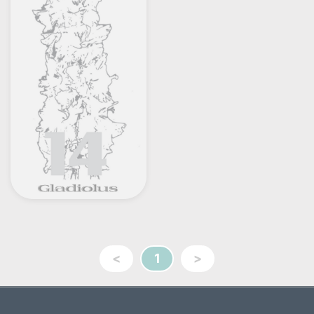
<
1
>