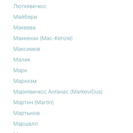
Люткявичюс
Майбери
Макеева
Маккензи (Mac-Kenzie)
Максимов
Малик
Марк
Маркхэм
Маркявичюс Антанас (Markevičius)
Мартин (Martin)
Мартынов
Маршалл