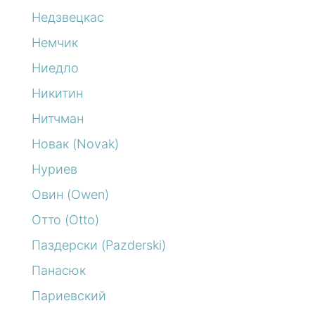
Недзвецкас
Немчик
Ниедло
Никитин
Нитчман
Новак (Novak)
Нуриев
Овин (Owen)
Отто (Otto)
Паздерски (Pazderski)
Панасюк
Париевский