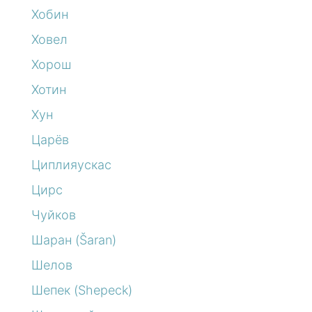
Хобин
Ховел
Хорош
Хотин
Хун
Царёв
Циплияускас
Цирс
Чуйков
Шаран (Šaran)
Шелов
Шепек (Shepeck)