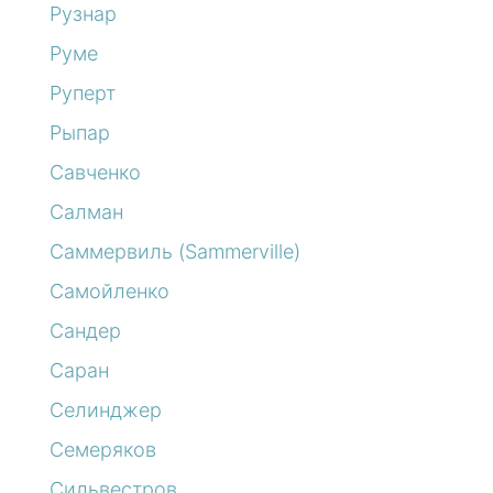
Рузнар
Руме
Руперт
Рыпар
Савченко
Салман
Саммервиль (Sammerville)
Самойленко
Сандер
Саран
Селинджер
Семеряков
Сильвестров