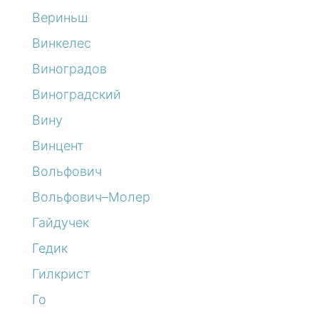
Вериньш
Винкелес
Виноградов
Виноградский
Вину
Винцент
Вольфович
Вольфович–Молер
Гайдучек
Гедик
Гилкрист
Го