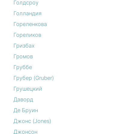
Голдсроу
Голландия
Гореленкова
Гореликов
Гризбах
Громов
Груббе
Грубер (Gruber)
Грушецкий
Даворд
Де Бруин
Джонс (Jones)
Джонсон