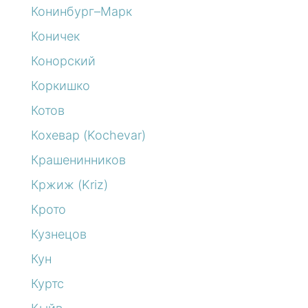
Конинбург–Марк
Коничек
Конорский
Коркишко
Котов
Кохевар (Kochevar)
Крашенинников
Кржиж (Kriz)
Крото
Кузнецов
Кун
Куртс