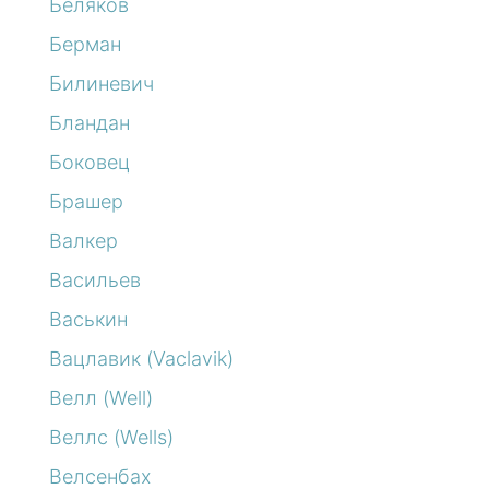
Беляков
Берман
Билиневич
Бландан
Боковец
Брашер
Валкер
Васильев
Васькин
Вацлавик (Vaclavik)
Велл (Well)
Веллс (Wells)
Велсенбах