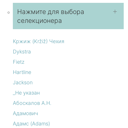
Нажмите для выбора
селекционера
Кржиж (Kržiž) Чехия
Dykstra
Fietz
Hartline
Jackson
_Не указан
Абоскалов А.Н.
Адамович
Адамс (Adams)