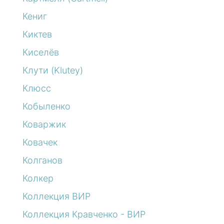
Кениг
Киктев
Киселёв
Клути (Klutey)
Клюсс
Кобыленко
Коваржик
Ковачек
Колганов
Колкер
Коллекция ВИР
Коллекция Кравченко - ВИР