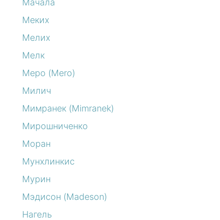
Мачала
Меких
Мелих
Мелк
Меро (Mero)
Милич
Мимранек (Mimranek)
Мирошниченко
Моран
Мунхлинкис
Мурин
Мэдисон (Madeson)
Нагель