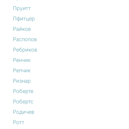
Пруитт
Пфитцер
Райков
Распопов
Ребриков
Ренчик
Репчик
Ризнар
Роберте
Робертс
Родичев
Ротт