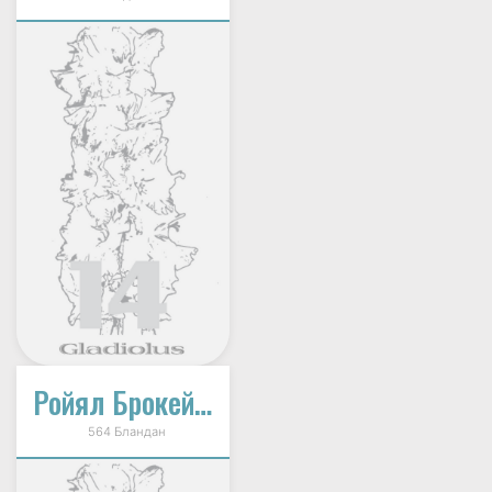
Ройял Брокейд (Rojal Brocade)
564 Бландан