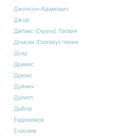
Джонсон–Адамович
Джор
Дипанс (Dipans) Латвия
Домски (Domsky) Чехия
Доэр
Древис
Дрюис
Дуйнич
Дулитл
Дыбов
Евдокимов
Елисеев