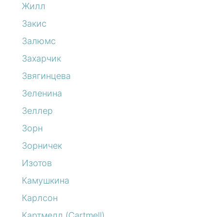
Жилл
Закис
Залюмс
Захарчик
Звягинцева
Зеленина
Зеллер
Зорн
Зорничек
Изотов
Камушкина
Карлсон
Картмелл (Cartmell)