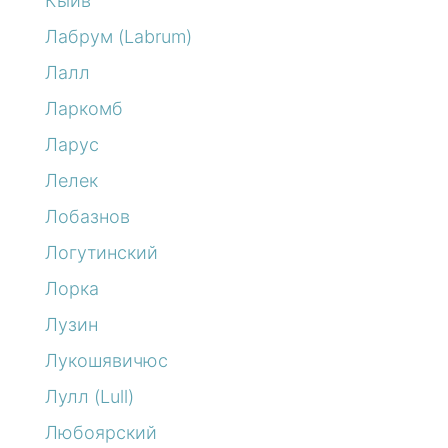
Кыйв
Лабрум (Labrum)
Лалл
Ларкомб
Ларус
Лелек
Лобазнов
Логутинский
Лорка
Лузин
Лукошявичюс
Лулл (Lull)
Любоярский