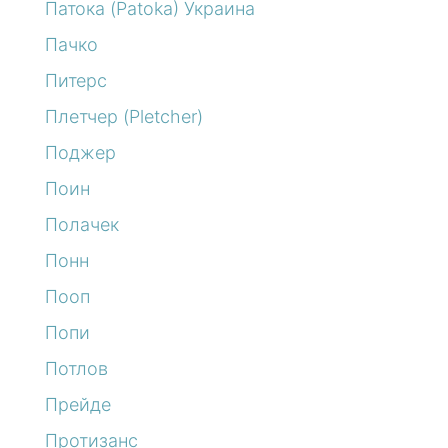
Патока (Patoka) Украина
Пачко
Питерс
Плетчер (Pletcher)
Поджер
Поин
Полачек
Понн
Пооп
Попи
Потлов
Прейде
Протизанс