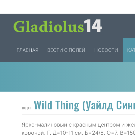
ГЛАВНАЯ
ВЕСТИ С ПОЛЕЙ
НОВОСТИ
КА
Wild Thing (Уайлд Син
сорт
Ярко-малиновый с красным центром и жё
короной. Г, Д=10-11 см, Б=24/8, О=7, В=15