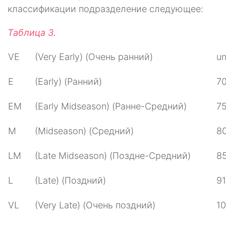
классификации подразделение следующее:
Таблица 3.
VE
(Very Early) (Очень ранний)
un
E
(Early) (Ранний)
70
EM
(Early Midseason) (Ранне-Средний)
7
M
(Midseason) (Средний)
8
LM
(Late Midseason) (Поздне-Средний)
8
L
(Late) (Поздний)
91
VL
(Very Late) (Очень поздний)
10