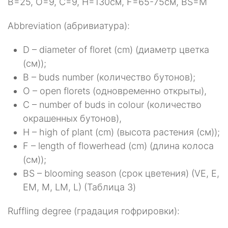
B=25, O=9, C=9, H=130см, F=65-75см, BS=M
Abbreviation (абривиатура):
D – diameter of floret (cm) (диаметр цветка
(см));
B – buds number (количество бутонов);
O – open florets (одновременно открыты),
C – number of buds in colour (количество
окрашенных бутонов),
H – high of plant (cm) (высота растения (см));
F – length of flowerhead (cm) (длина колоса
(см));
BS – blooming season (срок цветения) (VE, E,
EM, M, LM, L) (Таблица 3)
Ruffling degree (градация гофрировки):