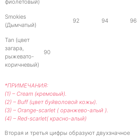
фиолетовый)
Smokies
92
94
96
(Дымчатый)
Tan (цвет
загара,
90
рыжевато-
коричневый)
*ПРИМЕЧАНИЯ:
(1) – Cream (кремовый).
(2) – Buff (цвет буйволовой кожы).
(3) – Orange-scarlet ( оранжево-алый ).
(4) – Red-scarlet( красно-алый)
Вторая и третья цифры образуют двухзначное