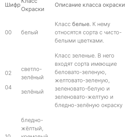
Класс
Шифр
Описание класса окраски
Окраски
Класс
белые.
К нему
00
белый
относятся сорта с чисто-
белыми цветками.
Класс зеленые. В него
входят сорта имеющие
светло-
беловато-зеленую,
02
зелёный
желтовато-зеленую,
04
зеленовато-белую и
зелёный
зеленовато-желтую и
бледно-зелёную окраску
бледно-
жёлтый,
10
кремовый