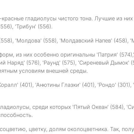
расные гладиолусы чистого тона. Лучшие из них '
556), 'Трибун' (556).
8), 'Молдова' (558), 'Молдавский Напев' (458), 'М
рм, из них особенно оригинальны 'Патрия' (574),'А
рний Наряд' (576), 'Раунд' (575), 'Сиреневый Дымок'
риятным условиям внешней среды.
ралл' (401), 'Анютины Глазки' (401), 'Рондо' (301),
иолусы, среди которых 'Пятый Океан' (584), 'Сини
способность.
соцветию, цветку, долям околоцветника. Так, пол