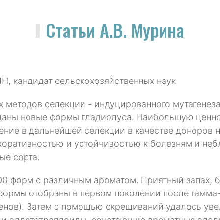
Статьи А.В. Мурина
Н, кандидат сельскохозяйственных наук
 методов селекции - индуцированного мутагенеза
аны новые формы гладиолуса. Наибольшую ценнос
ение в дальнейшей селекции в качестве доноров 
коративностью и устойчивостью к болезням и неб
ые сорта.
0 форм с различным ароматом. Приятный запах, б
 формы отобраны в первом поколении после гамма
енов). Затем с помощью скрещиваний удалось увел
ли аллотетраплоиды, сочетающие ароматные алел