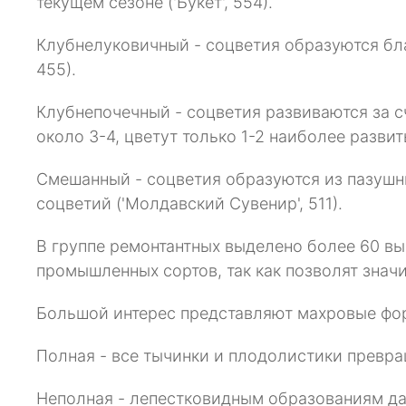
текущем сезоне ('Букет', 554).
Клубнелуковичный - соцветия образуются бла
455).
Клубнепочечный - соцветия развиваются за с
около 3-4, цветут только 1-2 наиболее развиты
Смешанный - соцветия образуются из пазушны
соцветий ('Молдавский Сувенир', 511).
В группе ремонтантных выделено более 60 в
промышленных сортов, так как позволят знач
Большой интерес представляют махровые фор
Полная - все тычинки и плодолистики превраще
Неполная - лепестковидным образованиям дали 