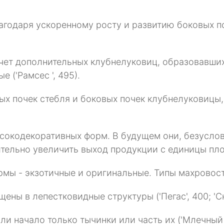
годаря ускоренному росту и развитию боковых по
чет дополнительных клубнелуковиц, образовавших
е ('Рамсес ', 495).
х почек стебля и боковых почек клубнелуковицы,
ысокодекоративных форм. В будущем они, безуслов
ительно увеличить выход продукции с единицы пл
мы - экзотичные и оригинальные. Типы махровос
ны в лепестковидные структуры ('Пегас', 400; 'Сн
начало только тычинки или часть их ('Млечный Путь