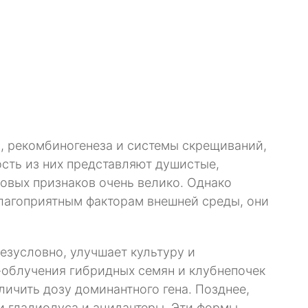
, рекомбиногенеза и системы скрещиваний,
ть из них представляют душистые,
новых признаков очень велико. Однако
лагоприятным факторам внешней среды, они
езусловно, улучшает культуру и
-облучения гибридных семян и клубнепочек
ичить дозу доминантного гена. Позднее,
и гладиолуса и ацидантеры. Эти формы