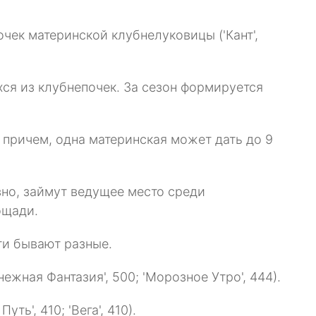
чек материнской клубнелуковицы ('Кант',
ся из клубнепочек. За сезон формируется
 причем, одна материнская может дать до 9
но, займут ведущее место среди
ощади.
ти бывают разные.
ежная Фантазия', 500; 'Морозное Утро', 444).
', 410; 'Вега', 410).