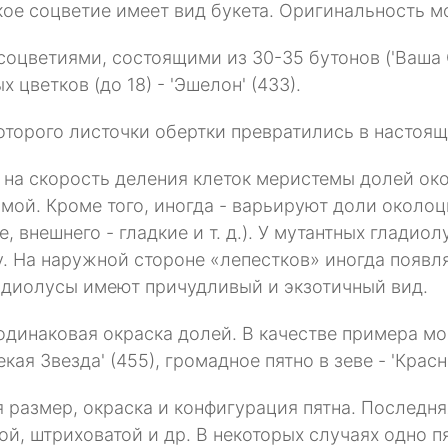
кое соцветие имеет вид букета. Оригинальность м
цветиями, состоящими из 30-35 бутонов ('Ваша Све
ветков (до 18) - 'Эшелон' (433).
оторого листочки обертки превратились в настоящ
 на скорость деления клеток меристемы долей ок
мой. Кроме того, иногда - варьируют доли околоц
, внешнего - гладкие и т. д.). У мутантных глади
 На наружной стороне «лепестков» иногда появля
ладиолусы имеют причудливый и экзотичный вид.
динаковая окраска долей. В качестве примера мож
ая Звезда' (455), громадное пятно в зеве - 'Красна
 размер, окраска и конфигурация пятна. Последня
, штриховатой и др. В некоторых случаях одно пя