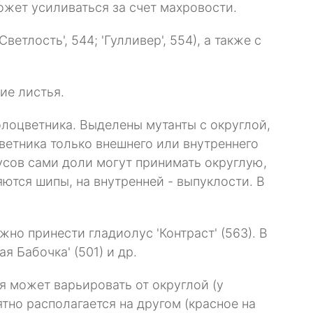
ожет усиливаться за счет махровости.
тлость', 544; 'Гулливер', 554), а также с
ие листья.
олоцветника. Выделены мутанты с округлой,
ветника только внешнего или внутреннего
олусов сами доли могут принимать округлую,
ются шипы, на внутренней - выпуклости. В
но принести гладиолус 'Контраст' (563). В
я Бабочка' (501) и др.
я может варьировать от округлой (у
тно располагается на другом (красное на