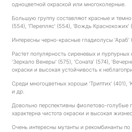
одноцветной окраской или многоколерные.
Большую группу составляют красные и темно-к
(554), 'Перепляс' (554), 'Вождь Краснокожих' (
Интересны черно-красные гладиолусы 'Араб' (55
Растет популярность сиреневых и пурпурных фо
'Зеркало Венеры' (575), 'Соната' (574), 'Вече
окраски и высокая устойчивость к неблагоп
Среди многоцветных хороши 'Триптих' (401), 'Ко
и др.
Довольно перспективны фиолетово-голубые глад
характерна чистота окраски и высокая жизне
Очень интересны мутанты и рекомбинанты по 