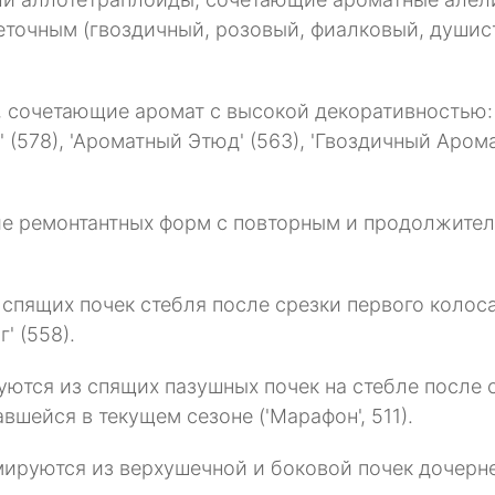
точным (гвоздичный, розовый, фиалковый, душисто
я, сочетающие аромат с высокой декоративностью:
 (578), 'Ароматный Этюд' (563), 'Гвоздичный Арома
ие ремонтантных форм с повторным и продолжител
спящих почек стебля после срезки первого колос
' (558).
уются из спящих пазушных почек на стебле после 
шейся в текущем сезоне ('Марафон', 511).
мируются из верхушечной и боковой почек дочерн