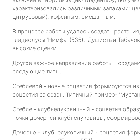
характеризовались различными запахами: цве
цитрусовый), кофейным, смешанным.
В процессе работы удалось создать растени
гладиолусы 'Нимфа' (535), 'Душистый Табачок'
высокие оценки.
Другое важное направление работы - создан
следующие типы.
Стеблевой - новые соцветия формируются из 
соцветия за сезон. Типичный пример- 'Мустанг
Стебле - клубнелуковичный - соцветия образ
почки дочерней клубнелуковицы, сформировав
Дочерне - клубнелуковичный - соцветия фор