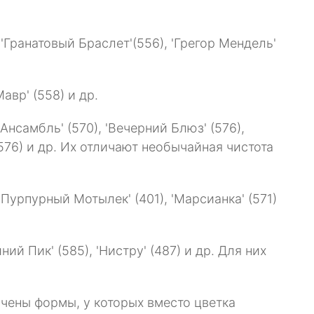
Гранатовый Браслет'(556), 'Грегор Мендель'
авр' (558) и др.
нсамбль' (570), 'Вечерний Блюз' (576),
 (576) и др. Их отличают необычайная чистота
 'Пурпурный Мотылек' (401), 'Марсианка' (571)
й Пик' (585), 'Нистру' (487) и др. Для них
учены формы, у которых вместо цветка