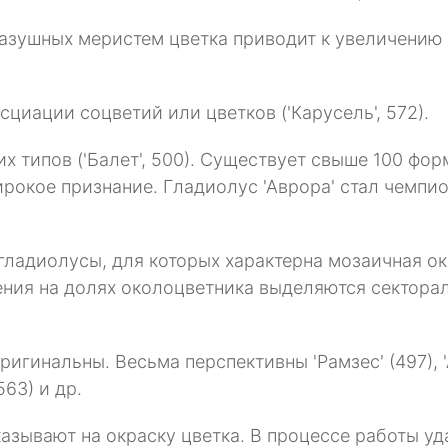
азушных меристем цветка приводит к увеличению к
сциации соцветий или цветков ('Карусель', 572).
 типов ('Балет', 500). Существует свыше 100 фо
ирокое признание. Гладиолус 'Аврора' стал чемп
гладиолусы, для которых характерна мозаичная о
ения на долях околоцветника выделяются сектора
инальны. Весьма перспективны 'Рамзес' (497), 'Абри
563) и др.
азывают на окраску цветка. В процессе работы у