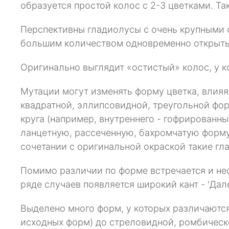
образуется простой колос с 2-3 цветками. Та
Перспективны гладиолусы с очень крупными со
большим количеством одновременно открытых ц
Оригинально выглядит «остистый» колос, у к
Мутации могут изменять форму цветка, влияя
квадратной, эллипсовидной, треугольной фор
круга (например, внутреннего - гофрированные
ланцетную, рассеченную, бахромчатую форму.
сочетании с оригинальной окраской такие г
Помимо различии по форме встречается и нео
ряде случаев появляется широкий кант - 'Далек
Выделено много форм, у которых различаются
исходных форм) до стреловидной, ромбической