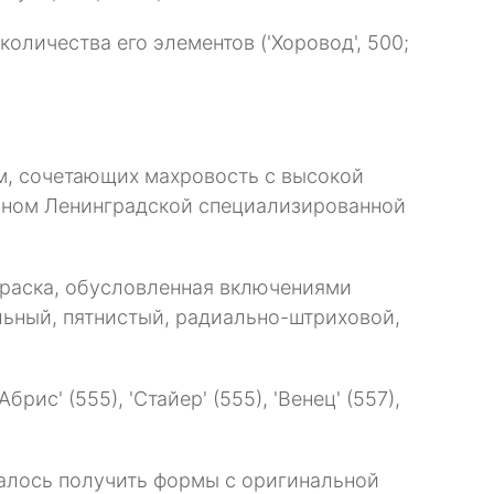
оличества его элементов ('Хоровод', 500;
рм, сочетающих махровость с высокой
ионом Ленинградской специализированной
краска, обусловленная включениями
льный, пятнистый, радиально-штриховой,
с' (555), 'Стайер' (555), 'Венец' (557),
далось получить формы с оригинальной