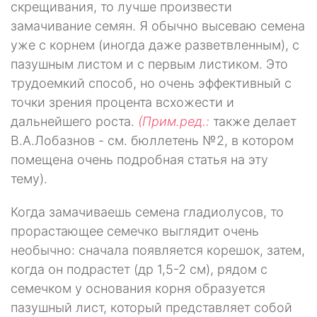
скрещивания, то лучше произвести
замачивание семян. Я обычно высеваю семена
уже с корнем (иногда даже разветвленным), с
пазушным лис­том и с первым листиком. Это
трудоемкий способ, но очень эффективный с
точки зрения процента всхожести и
дальнейшего роста.
(Прим.ред.:
также де­лает
В.А.Лобазнов - см. бюллетень №2, в котором
помещена очень подробная статья на эту
тему).
Когда замачиваешь семена гладиолусов, то
прорастающее семечко выгля­дит очень
необычно: сначала появляется корешок, затем,
когда он подрастет (др 1,5-2 см), рядом с
семечком у основания корня образуется
пазушный лист, который представляет собой