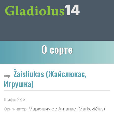
О сорте
Žaisliukas (Жайслюкас,
сорт
Игрушка)
243
Шифр:
Маркявичюс Антанас (Markevičius)
Оригинатор: