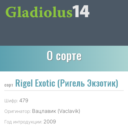
О сорте
Rigel Exotic (Ригель Экзотик)
сорт
479
Шифр:
Вацлавик (Vaclavik)
Оригинатор:
2009
Год интродукции: