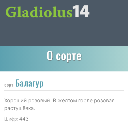
О сорте
Балагур
сорт
Хороший розовый. В жёлтом горле розовая
растушёвка.
443
Шифр: