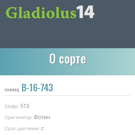
О сорте
В-16-743
сеянец
513
Шифр:
Фотин
Оригинатор:
с
Срок цветения: