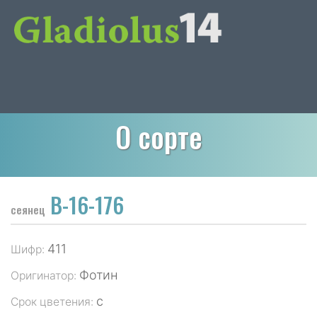
О сорте
В-16-176
сеянец
411
Шифр:
Фотин
Оригинатор:
с
Срок цветения: