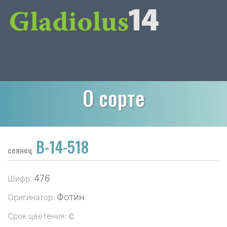
О сорте
В-14-518
сеянец
476
Шифр:
Фотин
Оригинатор:
с
Срок цветения: