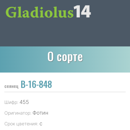
О сорте
В-16-848
сеянец
455
Шифр:
Фотин
Оригинатор:
с
Срок цветения: