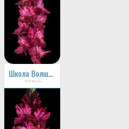
Школа Волшебства (И-12-33)
479 Фотин