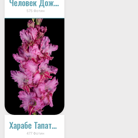
Человек Дождя (В-14-348-А)
575 Фотин
Харабе Тапатио (В-14-343)
477 Фотин