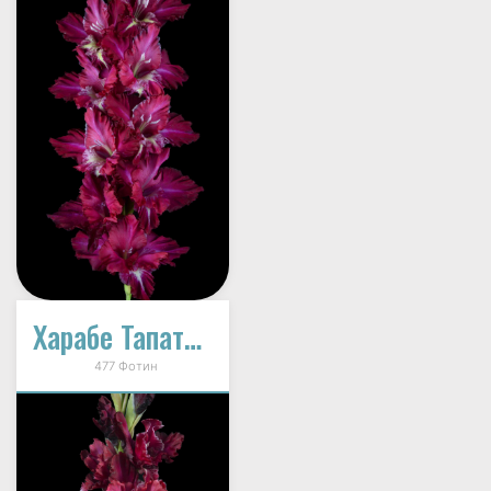
Харабе Тапатио (В-14-343)
477 Фотин