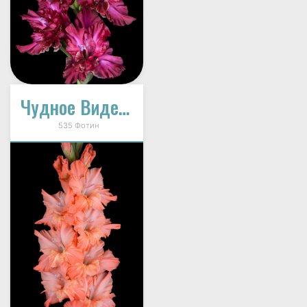
Чудное Видение (В-16-153)
535 Фотин