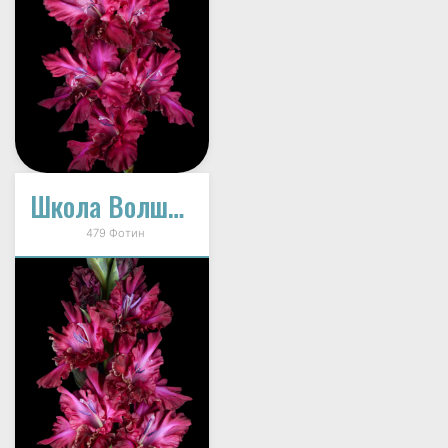
Школа Волшебства (И-12-33)
479 Фотин