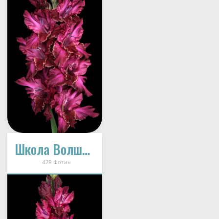
Школа Волшебства (И-12-33)
479 Фотин