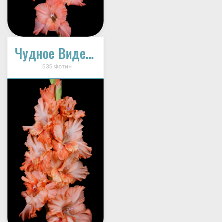
Чудное Видение (В-16-153)
535 Фотин