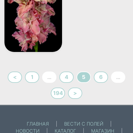
<
1
…
4
5
6
…
194
>
ГЛАВНАЯ
|
ВЕСТИ С ПОЛЕЙ
|
НОВОСТИ
|
КАТАЛОГ
|
МАГАЗИН
|