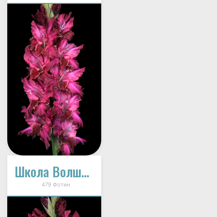
Школа Волшебства (И-12-33)
479 Фотин