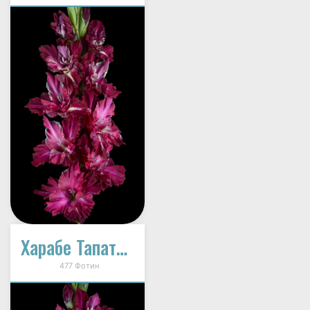
Харабе Тапатио (В-14-343)
477 Фотин