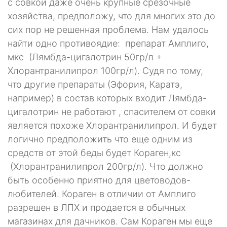
с совкой даже очень крупные срезочные
хозяйства, предположу, что для многих это до
сих пор не решенная проблема. Нам удалось
найти одно противоядие: препарат Амплиго,
мкс (Лямбда-цигалотрин 50гр/л +
Хлорантранилипрол 100гр/л). Судя по тому,
что другие препараты (Эфория, Каратэ,
например) в состав которых входит Лямбда-
цигалотрин не работают , спасителем от совки
является похоже Хлорантранилипрол. И будет
логично предположить что еще одним из
средств от этой беды будет Кораген,кс
(Хлорантранилипрол 200гр/л). Что должно
быть особенно приятно для цветоводов-
любителей. Кораген в отличии от Амплиго
разрешен в ЛПХ и продается в обычных
магазинах для дачников. Сам Кораген мы еще