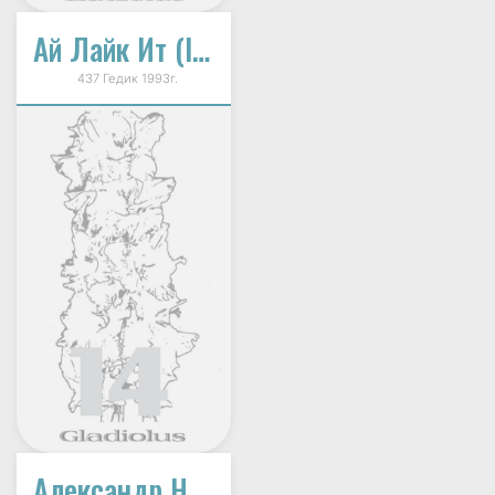
Ай Лайк Ит (I Like It)
437 Гедик 1993г.
Александр Невский