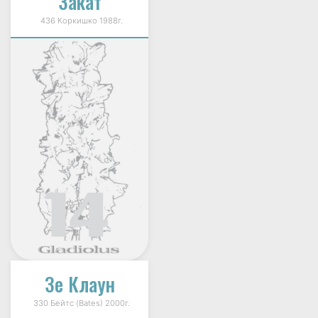
Закат
436 Коркишко 1988г.
Зе Клаун
330 Бейтс (Bates) 2000г.