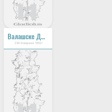
Валашске Дщеричка
236 Коваржик 1992г.