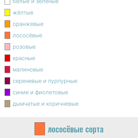
белые и зелёные
жёлтые
оранжевые
лососёвые
розовые
красные
малиновые
сереневые и пурпурные
синие и фиолетовые
дымчатые и коричневые
лососёвые
сорта