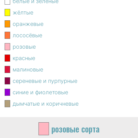
белые и зелёные
жёлтые
оранжевые
лососёвые
розовые
красные
малиновые
сереневые и пурпурные
синие и фиолетовые
дымчатые и коричневые
розовые
сорта