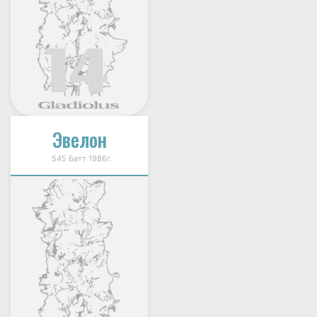
Эвелон
545 Батт 1986г.