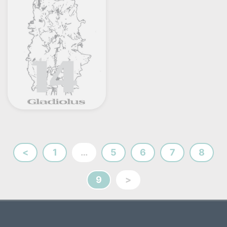
<
1
…
5
6
7
8
9
>