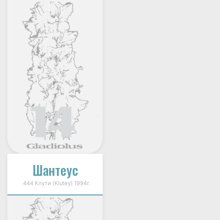
Шантеус
444 Клути (Klutey) 1994г.