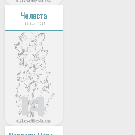
Челеста
435 Батт 1981г.