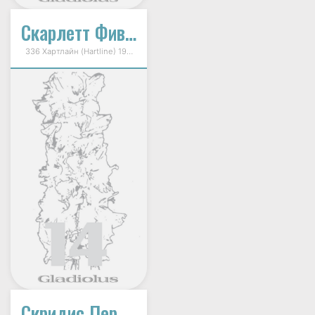
Скарлетт Фивер (Scarlet Fever)
336 Хартлайн (Hartline) 1997г.
Скридис Пер Атланта