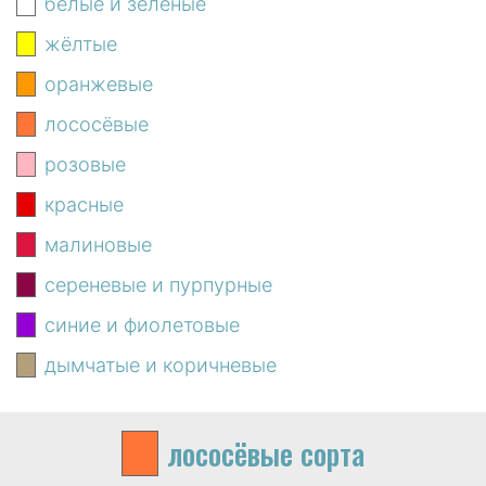
белые и зелёные
жёлтые
оранжевые
лососёвые
розовые
красные
малиновые
сереневые и пурпурные
синие и фиолетовые
дымчатые и коричневые
лососёвые
сорта