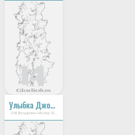
Улыбка Джоконды
536 Вольфович–Молер 1991г.